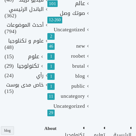
عالم
101
الباندل الرئيسي
صوتك وصل
(362)
12٬260
أحدث الموضوعات
Uncategotized
(794)
2
علوم و تكنلوجيا
new
(48)
46
roobet
علوم
(15)
1
تكنولوجيا
(29)
brutal
1
رأي
(24)
blog
1
خاص مدى بوست
public
1
(15)
uncategory
11
Uncategorized
29
About
blog
الرئيسية
تعليم
تكنولوجيا