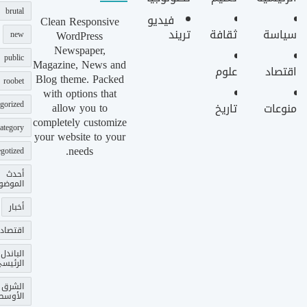
brutal
فيديو
Clean Responsive
سياسة
ثقافة
تريند
WordPress
new
Newspaper,
public
Magazine, News and
اقتصاد
علوم
Blog theme. Packed
roobet
with options that
gorized
allow you to
منوعات
تاريخ
completely customize
ategory
your website to your
needs.
gotized
أحدث
الموضو
أخبار
اقتصاد
الباندل
الرئيس
الشرق
الأوسط