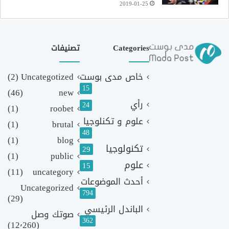
2019-01-25
Categories
تصنيفات
خاص مدى بوست
Uncategotized
(2)
15
(46)
new
رأي
24
(1)
roobet
علوم و تكنلوجيا
(1)
brutal
48
(1)
blog
تكنولوجيا
29
(1)
public
علوم
15
(11)
uncategory
أحدث الموضوعات
Uncategorized
794
(29)
الباندل الرئيسي
صوتك وصل
362
(12٬260)