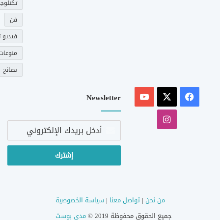
تكنلوجي
فن
فيديو ت
منوعات
نصائح
‫X
فيسبوك
‫YouTube
Newsletter
انستقرام
أدخل
بريدك
الإلكتروني
من نحن
|
تواصل معنا
|
سياسة الخصوصية
جميع الحقوق محفوظة 2019 ©
مدى بوست