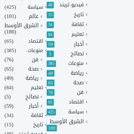
فيديو تريند
48
سياسة
(425)
تاريخ
15
عالم
(101)
ثقافة
الشرق الأوسط
34
(180)
تعليم
84
اقتصاد
(65)
أخبار
59
منوعات
(385)
نصائح
5
فن
(76)
منوعات
385
صحة
(65)
رياضة
49
رياضة
(49)
صحة
65
تعليم
(84)
فن
76
نصائح
(5)
اقتصاد
65
أخبار
(59)
سياسة
425
ثقافة
(34)
الشرق الأوسط
تاريخ
(15)
180
فيديو تريند
(48)