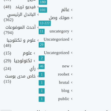
180
فيديو تريند
(48)
عالم
101
الباندل الرئيسي
صوتك وصل
(362)
12٬222
أحدث الموضوعات
uncategory
11
(794)
Uncategorized
علوم و تكنلوجيا
(48)
29
Uncategotized
علوم
(15)
2
تكنولوجيا
(29)
new
46
رأي
(24)
roobet
1
خاص مدى بوست
(15)
brutal
1
blog
1
public
1