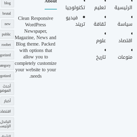
About
blog
الرئيسية
تعليم
تكنولوجيا
brutal
فيديو
Clean Responsive
سياسة
ثقافة
تريند
WordPress
new
Newspaper,
public
Magazine, News and
اقتصاد
علوم
Blog theme. Packed
roobet
with options that
gorized
allow you to
منوعات
تاريخ
completely customize
ategory
your website to your
needs.
gotized
أحدث
الموضو
أخبار
اقتصاد
الباندل
الرئيس
الشرق