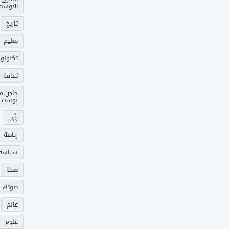
الأوسط
تاريخ
تعليم
تكنولوج
ثقافة
خاص م
بوست
رأي
رياضة
سياسة
صحة
صوتك 
عالم
علوم