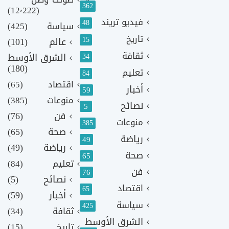
362
(12٬222)
فيديو تريند
48
سياسة
(425)
تاريخ
15
عالم
(101)
ثقافة
الشرق الأوسط
34
(180)
تعليم
84
اقتصاد
(65)
أخبار
59
منوعات
(385)
نصائح
5
فن
(76)
منوعات
385
صحة
(65)
رياضة
49
رياضة
(49)
صحة
65
تعليم
(84)
فن
76
نصائح
(5)
اقتصاد
65
أخبار
(59)
سياسة
425
ثقافة
(34)
الشرق الأوسط
تاريخ
(15)