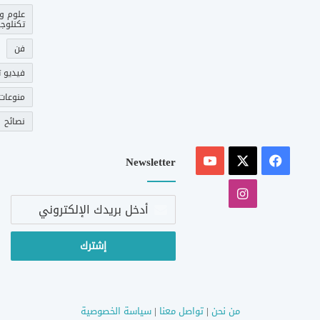
علوم و
تكنلوجي
فن
فيديو ت
منوعات
نصائح
‫X
فيسبوك
‫YouTube
Newsletter
انستقرام
أدخل
بريدك
الإلكتروني
من نحن
|
تواصل معنا
|
سياسة الخصوصية