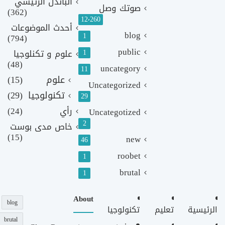
الباندل الرئيسي
صوتك وصل
(362)
12٬260
أحدث الموضوعات
blog
1
(794)
public
1
علوم و تكنلوجيا
(48)
uncategory
11
علوم
(15)
Uncategorized
تكنولوجيا
(29)
29
رأي
(24)
Uncategotized
2
خاص مدى بوست
(15)
new
46
roobet
1
brutal
1
About
blog
الرئيسية
تعليم
تكنولوجيا
brutal