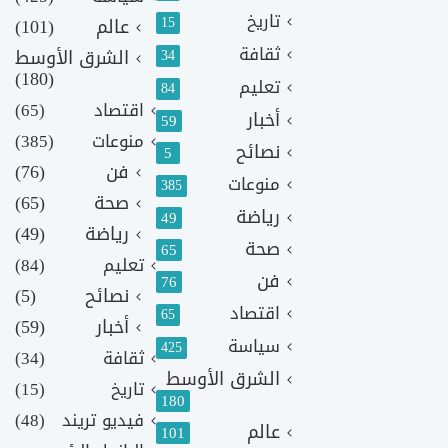
تاريخ
15
عالم
(101)
ثقافة
الشرق الأوسط
34
(180)
تعليم
84
اقتصاد
(65)
أخبار
59
منوعات
(385)
نصائح
5
فن
(76)
منوعات
385
صحة
(65)
رياضة
49
رياضة
(49)
صحة
65
تعليم
(84)
فن
76
نصائح
(5)
اقتصاد
65
أخبار
(59)
سياسة
425
ثقافة
(34)
الشرق الأوسط
تاريخ
(15)
180
فيديو تريند
(48)
عالم
101