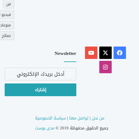
فن
فيديو ت
منوعات
نصائح
‫X
فيسبوك
‫YouTube
Newsletter
انستقرام
أدخل
بريدك
الإلكتروني
من نحن
|
تواصل معنا
|
سياسة الخصوصية
جميع الحقوق محفوظة 2019 ©
مدى بوست