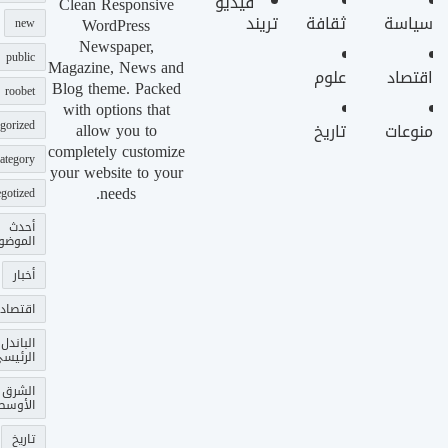
فيديو
Clean Responsive
سياسة
ثقافة
تريند
WordPress
new
Newspaper,
public
Magazine, News and
اقتصاد
علوم
Blog theme. Packed
roobet
with options that
gorized
allow you to
منوعات
تاريخ
completely customize
ategory
your website to your
needs.
gotized
أحدث
الموضو
أخبار
اقتصاد
الباندل
الرئيس
الشرق
الأوسط
تاريخ