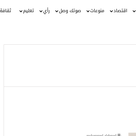
اقتصاد
منوعات
صوتك وصل
رأي
تعليم
ثقافة
mohammed alahmad