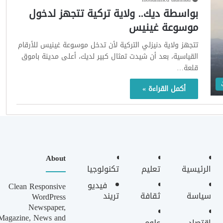
بواسطة ديك.. ولاية تركية تتجهز لدخول
موسوعة غينيس
تتجهز ولاية دنيزلي التركية لأن تدخل موسوعة غينيس للأرقام
القياسية، بعد أن شيدت تمثال كبير لديك، أعلى مدينة باموق
قلعة…
أكمل القراءة »
About
الرئيسية
تعليم
تكنولوجيا
فيديو
Clean Responsive
سياسة
ثقافة
تريند
WordPress
Newspaper,
Magazine, News and
اقتصاد
علوم