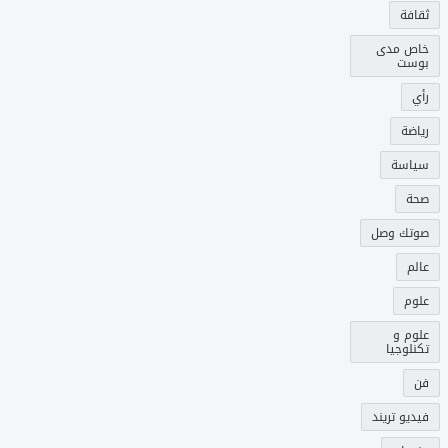
ثقافة
خاص مدى
بوست
رأي
رياضة
سياسة
صحة
صوتك وصل
عالم
علوم
علوم و
تكنلوجيا
فن
فيديو تريند