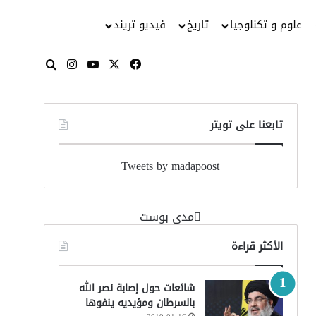
علوم و تكنلوجيا
تاريخ
فيديو تريند
‫X
فيسبوك
‫YouTube
انستقرام
بحث عن
تابعنا على تويتر
Tweets by madapoost
‏مدى بوست‏
الأكثر قراءة
شائعات حول إصابة نصر الله
بالسرطان ومؤيديه ينفوها