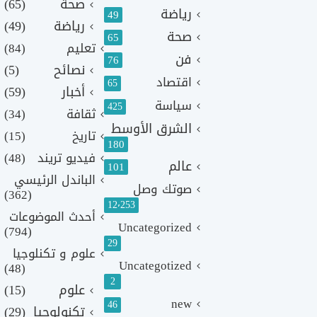
صحة
(65)
رياضة
49
رياضة
(49)
صحة
65
تعليم
(84)
فن
76
نصائح
(5)
اقتصاد
65
أخبار
(59)
سياسة
425
ثقافة
(34)
الشرق الأوسط
تاريخ
(15)
180
فيديو تريند
(48)
عالم
101
الباندل الرئيسي
صوتك وصل
(362)
12٬253
أحدث الموضوعات
Uncategorized
(794)
29
علوم و تكنلوجيا
Uncategotized
(48)
2
علوم
(15)
new
46
تكنولوجيا
(29)