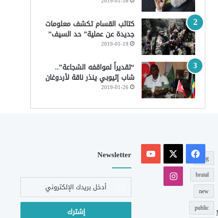
2019-01-16
كتائب القسام تكشف معلومات
جديدة عن عملية” حد السيف”
2019-01-19
“تقديراً لمواقفه الشجاعة”..
شاب إثيوبي ينذر ناقة لأردوغان
2019-01-26
‫X
فيسبوك
‫YouTube
Newsletter
blog
انستقرام
brutal
أدخل
بريدك
new
الإلكتروني
public