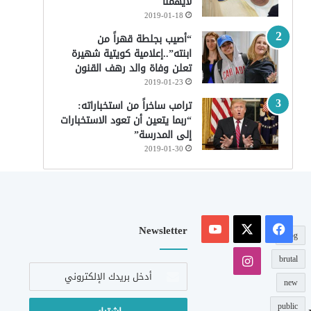
لايهمنا
2019-01-18
“أصيب بجلطة قهراً من
ابنته”..إعلامية كويتية شهيرة
تعلن وفاة والد رهف القنون
2019-01-23
ترامب ساخراً من استخباراته:
“ربما يتعين أن تعود الاستخبارات
إلى المدرسة”
2019-01-30
‫X
فيسبوك
‫YouTube
Newsletter
blog
انستقرام
brutal
أدخل
بريدك
new
الإلكتروني
public