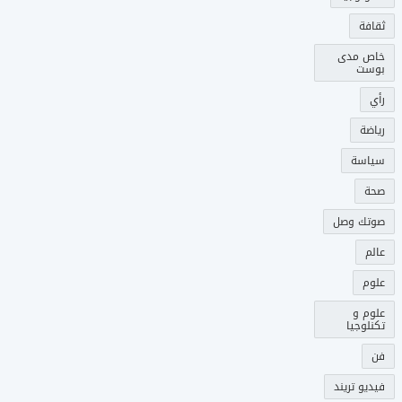
ثقافة
خاص مدى
بوست
رأي
رياضة
سياسة
صحة
صوتك وصل
عالم
علوم
علوم و
تكنلوجيا
فن
فيديو تريند