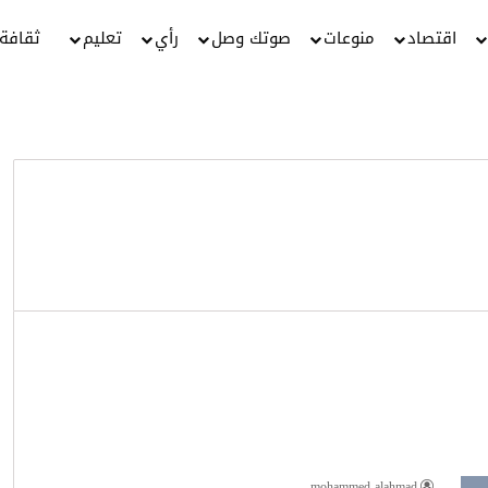
اقتصاد
منوعات
صوتك وصل
رأي
تعليم
ثقافة
mohammed alahmad