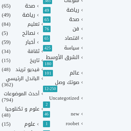
منوعات
385
صحة
(65)
رياضة
49
رياضة
(49)
صحة
65
تعليم
(84)
فن
76
نصائح
(5)
اقتصاد
65
أخبار
(59)
سياسة
425
ثقافة
(34)
الشرق الأوسط
تاريخ
(15)
180
فيديو تريند
(48)
عالم
101
الباندل الرئيسي
صوتك وصل
(362)
12٬250
أحدث الموضوعات
Uncategotized
(794)
2
علوم و تكنلوجيا
new
(48)
46
roobet
علوم
(15)
1