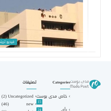
فيديو تريند
Categories
تصنيفات
خاص مدى بوست
Uncategotized
(2)
15
(46)
new
رأي
24