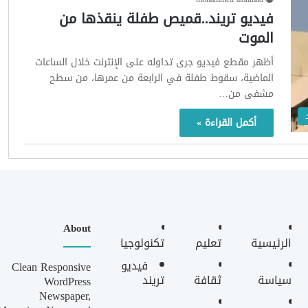
فيديو تريند..قميص طفلة ينقذها من
الموت
أظهر مقطع فيديو جرى تداوله على الإنترنت خلال الساعات
الماضية، سقوط طفلة في الرابعة من عمرها، من سطح
مشفى من…
أكمل القراءة »
About
الرئيسية
تعليم
تكنولوجيا
فيديو
Clean Responsive
سياسة
ثقافة
تريند
WordPress
Newspaper,