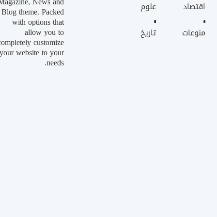
Magazine, News and
اقتصاد
علوم
Blog theme. Packed
with options that
allow you to
منوعات
تاريخ
completely customize
your website to your
needs.