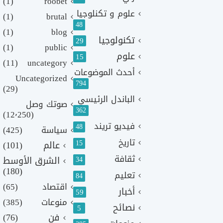
(1)
roobet
علوم و تكنلوجيا
(1)
brutal
48
(1)
blog
تكنولوجيا
29
(1)
public
علوم
15
(11)
uncategory
أحدث الموضوعات
Uncategorized
794
(29)
الباندل الرئيسي
صوتك وصل
362
(12٬250)
فيديو تريند
48
سياسة
(425)
تاريخ
15
عالم
(101)
ثقافة
الشرق الأوسط
34
(180)
تعليم
84
اقتصاد
(65)
أخبار
59
منوعات
(385)
نصائح
5
فن
(76)