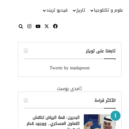
علوم و تكنلوجيا
تاريخ
فيديو تريند
‫X
فيسبوك
‫YouTube
انستقرام
بحث عن
تابعنا على تويتر
Tweets by madapoost
‏مدى بوست‏
الأكثر قراءة
البحرين: قمة الرياض تناقش
التعاون العسكري.. ووجود قطر