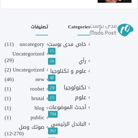
Categories
تصنيفات
خاص مدى بوست
uncategory
(11)
15
Uncategorized
(29)
رأي
24
(2)
Uncategotized
علوم و تكنلوجيا
48
(46)
new
تكنولوجيا
29
(1)
roobet
علوم
(1)
brutal
15
أحدث الموضوعات
(1)
blog
794
(1)
public
الباندل الرئيسي
صوتك وصل
362
(12٬270)