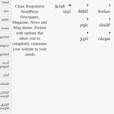
brutal
فيديو
Clean Responsive
سياسة
ثقافة
تريند
WordPress
new
Newspaper,
public
Magazine, News and
اقتصاد
علوم
Blog theme. Packed
roobet
with options that
gorized
allow you to
منوعات
تاريخ
completely customize
ategory
your website to your
needs.
gotized
أحدث
الموضو
أخبار
اقتصاد
الباندل
الرئيس
الشرق
الأوسط