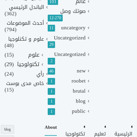
عالم
101
الباندل الرئيسي
صوتك وصل
(362)
12٬270
أحدث الموضوعات
uncategory
11
(794)
Uncategorized
علوم و تكنلوجيا
(48)
29
Uncategotized
علوم
(15)
2
تكنولوجيا
(29)
new
46
رأي
(24)
roobet
1
خاص مدى بوست
(15)
brutal
1
blog
1
public
1
About
blog
الرئيسية
تعليم
تكنولوجيا