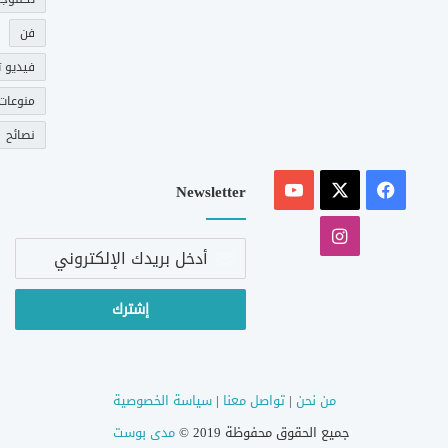
فن
فيديو ت
منوعات
نصائح
‫X
فيسبوك
‫YouTube
Newsletter
انستقرام
أدخل
بريدك
الإلكتروني
من نحن
|
تواصل معنا
|
سياسة الخصوصية
جميع الحقوق محفوظة 2019 ©
مدى بوست