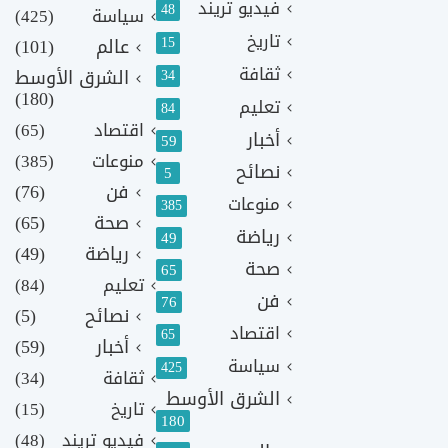
فيديو تريند
48
سياسة
(425)
تاريخ
15
عالم
(101)
ثقافة
الشرق الأوسط
34
(180)
تعليم
84
اقتصاد
(65)
أخبار
59
منوعات
(385)
نصائح
5
فن
(76)
منوعات
385
صحة
(65)
رياضة
49
رياضة
(49)
صحة
65
تعليم
(84)
فن
76
نصائح
(5)
اقتصاد
65
أخبار
(59)
سياسة
425
ثقافة
(34)
الشرق الأوسط
تاريخ
(15)
180
فيديو تريند
(48)