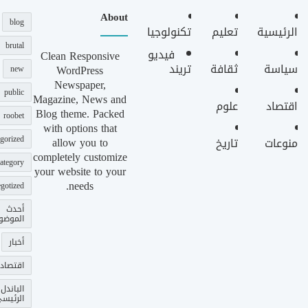
About
blog
الرئيسية
تعليم
تكنولوجيا
brutal
فيديو
Clean Responsive
سياسة
ثقافة
تريند
WordPress
new
Newspaper,
public
Magazine, News and
اقتصاد
علوم
Blog theme. Packed
roobet
with options that
gorized
allow you to
منوعات
تاريخ
completely customize
ategory
your website to your
needs.
gotized
أحدث
الموضو
أخبار
اقتصاد
الباندل
الرئيس