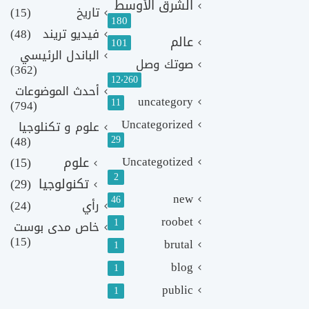
الشرق الأوسط
تاريخ
(15)
180
فيديو تريند
(48)
عالم
101
الباندل الرئيسي
صوتك وصل
(362)
12٬260
أحدث الموضوعات
uncategory
11
(794)
Uncategorized
علوم و تكنلوجيا
(48)
29
Uncategotized
علوم
(15)
2
تكنولوجيا
(29)
new
46
رأي
(24)
roobet
1
خاص مدى بوست
(15)
brutal
1
blog
1
public
1