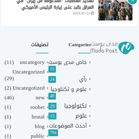
تهديد العصابات “المدعومة من إيران” في
العراق بالرد على زيارة الرئيس الأميركي
2019-01-13
Categories
تصنيفات
خاص مدى بوست
uncategory
(11)
15
Uncategorized
(29)
رأي
24
(2)
Uncategotized
علوم و تكنلوجيا
48
(46)
new
تكنولوجيا
29
(1)
roobet
علوم
(1)
brutal
15
أحدث الموضوعات
(1)
blog
794
(1)
public