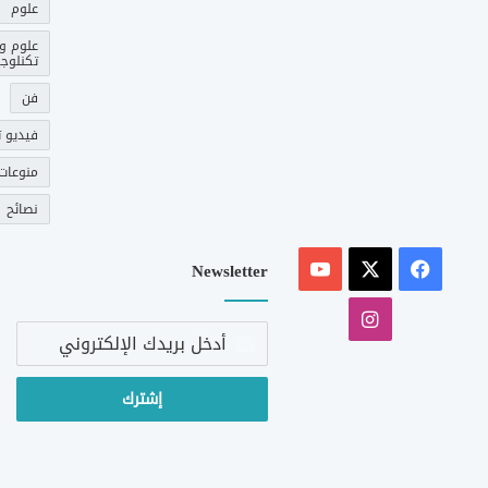
علوم
علوم و
تكنلوجي
فن
فيديو ت
منوعات
نصائح
‫X
فيسبوك
‫YouTube
Newsletter
انستقرام
أدخل
بريدك
الإلكتروني