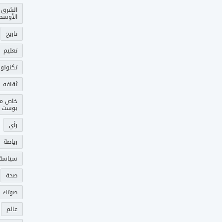
الشرق
الأوسط
تاريخ
تعليم
تكنولوج
ثقافة
خاص م
بوست
رأي
رياضة
سياسة
صحة
صوتك 
عالم