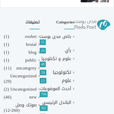
Categories
تصنيفات
خاص مدى بوست
roobet
(1)
15
(1)
brutal
رأي
24
(1)
blog
علوم و تكنلوجيا
(1)
public
48
(11)
uncategory
تكنولوجيا
29
Uncategorized
علوم
(29)
15
أحدث الموضوعات
(2)
Uncategotized
794
(46)
new
الباندل الرئيسي
صوتك وصل
362
(12٬260)