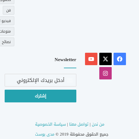
فن
فيديو ت
منوعات
نصائح
‫X
فيسبوك
‫YouTube
Newsletter
انستقرام
أدخل
بريدك
الإلكتروني
من نحن
|
تواصل معنا
|
سياسة الخصوصية
جميع الحقوق محفوظة 2019 ©
مدى بوست