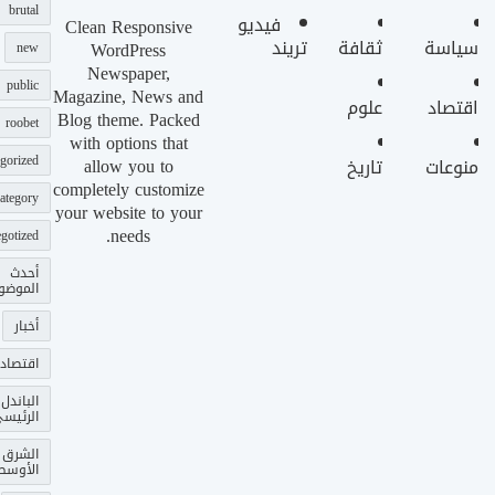
brutal
فيديو
Clean Responsive
سياسة
ثقافة
تريند
WordPress
new
Newspaper,
public
Magazine, News and
اقتصاد
علوم
Blog theme. Packed
roobet
with options that
gorized
allow you to
منوعات
تاريخ
completely customize
ategory
your website to your
needs.
gotized
أحدث
الموضو
أخبار
اقتصاد
الباندل
الرئيس
الشرق
الأوسط