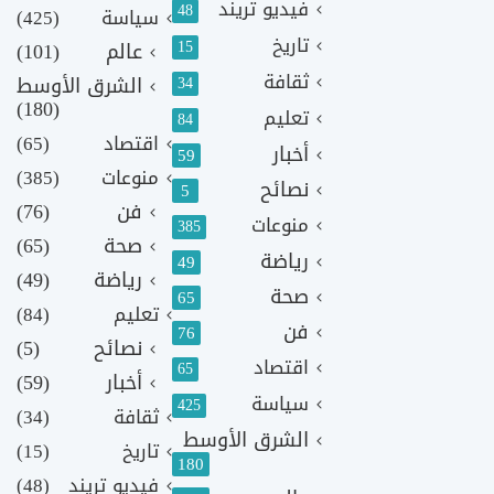
فيديو تريند
48
سياسة
(425)
تاريخ
15
عالم
(101)
ثقافة
الشرق الأوسط
34
(180)
تعليم
84
اقتصاد
(65)
أخبار
59
منوعات
(385)
نصائح
5
فن
(76)
منوعات
385
صحة
(65)
رياضة
49
رياضة
(49)
صحة
65
تعليم
(84)
فن
76
نصائح
(5)
اقتصاد
65
أخبار
(59)
سياسة
425
ثقافة
(34)
الشرق الأوسط
تاريخ
(15)
180
فيديو تريند
(48)