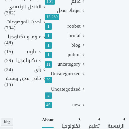
عالم
101
الباندل الرئيسي
صوتك وصل
(362)
12٬260
أحدث الموضوعات
roobet
1
(794)
brutal
1
علوم و تكنلوجيا
(48)
blog
1
علوم
(15)
public
1
تكنولوجيا
(29)
uncategory
11
رأي
(24)
Uncategorized
خاص مدى بوست
29
(15)
Uncategotized
2
new
46
About
blog
الرئيسية
تعليم
تكنولوجيا