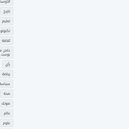
الأوسط
تاريخ
تعليم
تكنولوج
ثقافة
خاص م
بوست
رأي
رياضة
سياسة
صحة
صوتك 
عالم
علوم