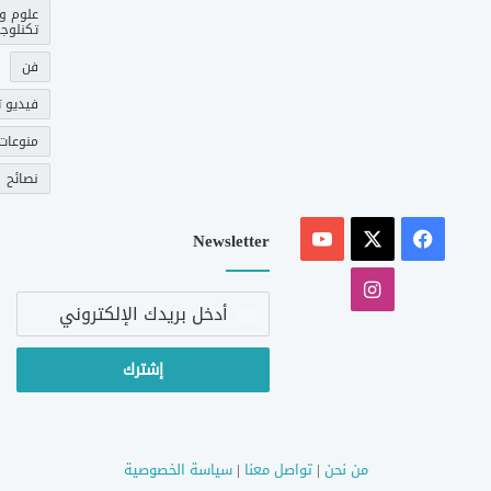
علوم و
تكنلوجي
فن
فيديو ت
منوعات
نصائح
‫X
فيسبوك
‫YouTube
Newsletter
انستقرام
أدخل
بريدك
الإلكتروني
من نحن
|
تواصل معنا
|
سياسة الخصوصية