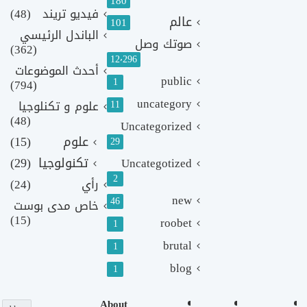
180
فيديو تريند
(48)
عالم
101
الباندل الرئيسي
صوتك وصل
(362)
12٬296
أحدث الموضوعات
public
1
(794)
uncategory
11
علوم و تكنلوجيا
(48)
Uncategorized
علوم
(15)
29
تكنولوجيا
(29)
Uncategotized
2
رأي
(24)
new
46
خاص مدى بوست
(15)
roobet
1
brutal
1
blog
1
About