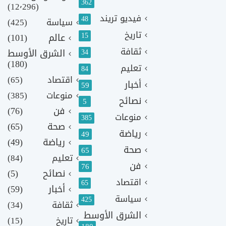
362
(12٬296)
فيديو تريند
48
سياسة
(425)
تاريخ
15
عالم
(101)
ثقافة
الشرق الأوسط
34
(180)
تعليم
84
اقتصاد
(65)
أخبار
59
منوعات
(385)
نصائح
5
فن
(76)
منوعات
385
صحة
(65)
رياضة
49
رياضة
(49)
صحة
65
تعليم
(84)
فن
76
نصائح
(5)
اقتصاد
65
أخبار
(59)
سياسة
425
ثقافة
(34)
الشرق الأوسط
تاريخ
(15)