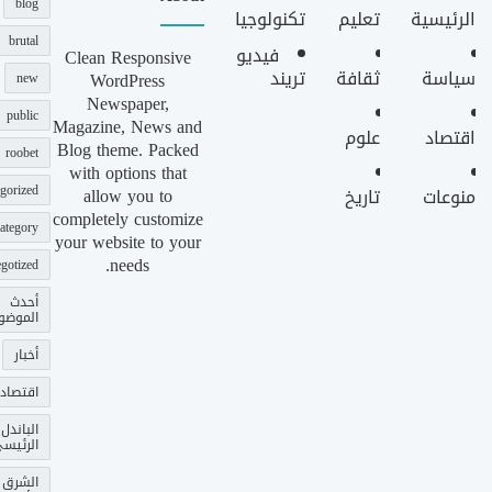
blog
الرئيسية
تعليم
تكنولوجيا
brutal
فيديو
Clean Responsive
سياسة
ثقافة
تريند
WordPress
new
Newspaper,
public
Magazine, News and
اقتصاد
علوم
Blog theme. Packed
roobet
with options that
gorized
allow you to
منوعات
تاريخ
completely customize
ategory
your website to your
needs.
gotized
أحدث
الموضو
أخبار
اقتصاد
الباندل
الرئيس
الشرق