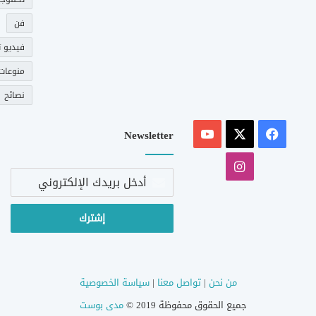
فن
فيديو ت
منوعات
نصائح
‫X
فيسبوك
‫YouTube
Newsletter
انستقرام
أدخل
بريدك
الإلكتروني
من نحن
|
تواصل معنا
|
سياسة الخصوصية
جميع الحقوق محفوظة 2019 ©
مدى بوست