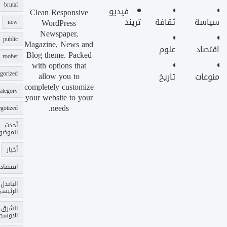
brutal
فيديو
Clean Responsive
سياسة
ثقافة
تريند
WordPress
new
Newspaper,
public
Magazine, News and
اقتصاد
علوم
Blog theme. Packed
roobet
with options that
gorized
allow you to
منوعات
تاريخ
completely customize
ategory
your website to your
needs.
gotized
أحدث
الموضو
أخبار
اقتصاد
الباندل
الرئيس
الشرق
الأوسط