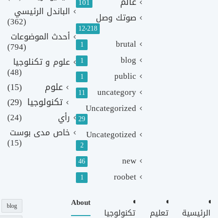
عالم
101
الباندل الرئيسي
صوتك وصل
(362)
12٬218
أحدث الموضوعات
brutal
1
(794)
blog
1
علوم و تكنلوجيا
(48)
public
1
علوم
(15)
uncategory
11
تكنولوجيا
(29)
Uncategorized
رأي
(24)
29
خاص مدى بوست
Uncategotized
(15)
2
new
46
roobet
1
About
blog
الرئيسية
تعليم
تكنولوجيا