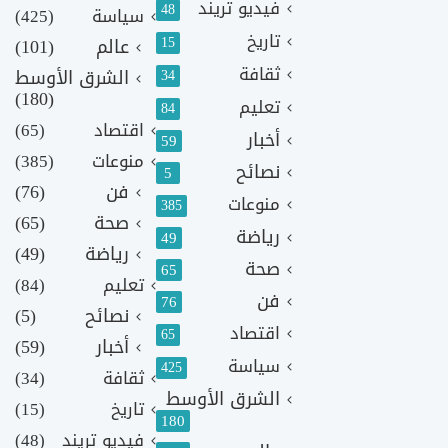
فيديو تريند
48
سياسة
(425)
تاريخ
15
عالم
(101)
ثقافة
الشرق الأوسط
34
(180)
تعليم
84
اقتصاد
(65)
أخبار
59
منوعات
(385)
نصائح
5
فن
(76)
منوعات
385
صحة
(65)
رياضة
49
رياضة
(49)
صحة
65
تعليم
(84)
فن
76
نصائح
(5)
اقتصاد
65
أخبار
(59)
سياسة
425
ثقافة
(34)
الشرق الأوسط
تاريخ
(15)
180
فيديو تريند
(48)