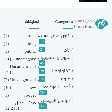
Categories
تصنيفات
خاص مدى بوست
brutal
(1)
15
(1)
blog
رأي
24
(1)
public
علوم و تكنلوجيا
(11)
uncategory
48
Uncategorized
تكنولوجيا
29
(29)
علوم
(2)
Uncategotized
15
أحدث الموضوعات
(46)
new
794
(1)
roobet
الباندل الرئيسي
صوتك وصل
362
(12٬218)