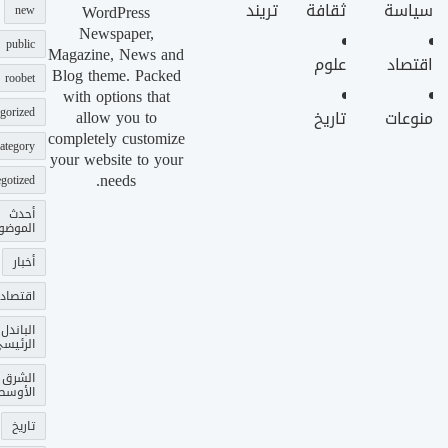
سياسة
ثقافة
تريند
WordPress
new
Newspaper,
public
Magazine, News and
اقتصاد
علوم
Blog theme. Packed
roobet
with options that
gorized
allow you to
منوعات
تاريخ
completely customize
ategory
your website to your
needs.
gotized
أحدث
الموضو
أخبار
اقتصاد
الباندل
الرئيس
الشرق
الأوسط
تاريخ