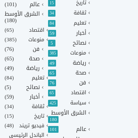
تاريخ
15
عالم
(101)
ثقافة
الشرق الأوسط
34
(180)
تعليم
84
اقتصاد
(65)
أخبار
59
منوعات
(385)
نصائح
5
فن
(76)
منوعات
385
صحة
(65)
رياضة
49
رياضة
(49)
صحة
65
تعليم
(84)
فن
76
نصائح
(5)
اقتصاد
65
أخبار
(59)
سياسة
425
ثقافة
(34)
الشرق الأوسط
تاريخ
(15)
180
فيديو تريند
(48)
عالم
101
الباندل الرئيسي