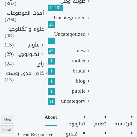
صوتك وصل
(362)
12٬181
أحدث الموضوعات
Uncategorized
(794)
29
علوم و تكنلوجيا
Uncategotized
(48)
2
علوم
(15)
new
46
تكنولوجيا
(29)
roobet
1
رأي
(24)
brutal
1
خاص مدى بوست
(15)
blog
1
public
1
uncategory
11
About
blog
الرئيسية
تعليم
تكنولوجيا
brutal
فيديو
Clean Responsive