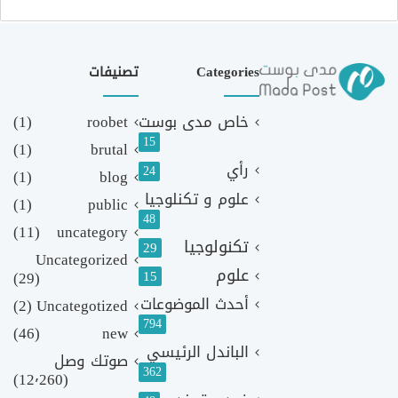
Categories
تصنيفات
خاص مدى بوست
roobet
(1)
15
(1)
brutal
رأي
24
(1)
blog
علوم و تكنلوجيا
(1)
public
48
(11)
uncategory
تكنولوجيا
29
Uncategorized
علوم
(29)
15
أحدث الموضوعات
(2)
Uncategotized
794
(46)
new
الباندل الرئيسي
صوتك وصل
362
(12٬260)