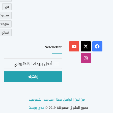
فن
فيديو ت
منوعات
نصائح
‫X
فيسبوك
‫YouTube
Newsletter
انستقرام
أدخل
بريدك
الإلكتروني
من نحن
|
تواصل معنا
|
سياسة الخصوصية
جميع الحقوق محفوظة 2019 ©
مدى بوست