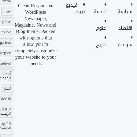
brutal
فيديو
Clean Responsive
سياسة
ثقافة
تريند
WordPress
new
Newspaper,
public
Magazine, News and
اقتصاد
علوم
Blog theme. Packed
roobet
with options that
gorized
allow you to
منوعات
تاريخ
completely customize
ategory
your website to your
needs.
gotized
أحدث
الموضو
أخبار
اقتصاد
الباندل
الرئيس
الشرق
الأوسط