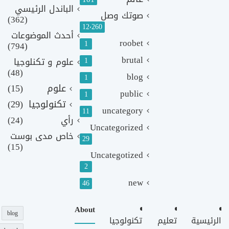
الباندل الرئيسي
صوتك وصل
(362)
12٬260
أحدث الموضوعات
roobet
1
(794)
brutal
1
علوم و تكنلوجيا
(48)
blog
1
علوم
(15)
public
1
تكنولوجيا
(29)
uncategory
11
رأي
(24)
Uncategorized
خاص مدى بوست
29
(15)
Uncategotized
2
new
46
About
blog
الرئيسية
تعليم
تكنولوجيا