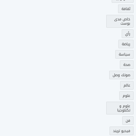
ثقافة
خاص مدى
بوست
رأي
رياضة
سياسة
صحة
صوتك وصل
عالم
علوم
علوم و
تكنلوجيا
فن
فيديو تريند