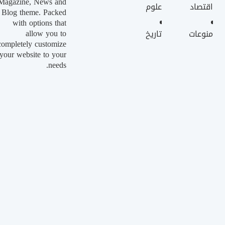
Magazine, News and
اقتصاد
علوم
Blog theme. Packed
with options that
allow you to
منوعات
تاريخ
completely customize
your website to your
needs.