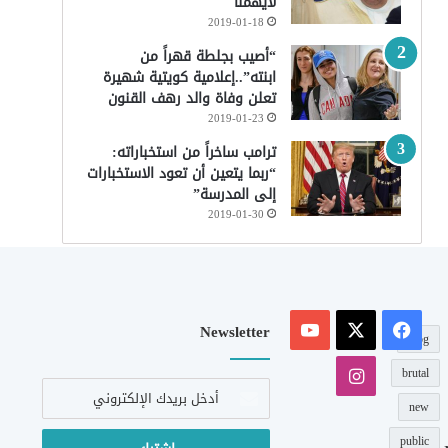
لايهمنا
2019-01-18
“أصيب بجلطة قهراً من
ابنته”..إعلامية كويتية شهيرة
تعلن وفاة والد رهف القنون
2019-01-23
ترامب ساخراً من استخباراته:
“ربما يتعين أن تعود الاستخبارات
إلى المدرسة”
2019-01-30
‫X
فيسبوك
‫YouTube
Newsletter
blog
انستقرام
brutal
أدخل
بريدك
new
الإلكتروني
public