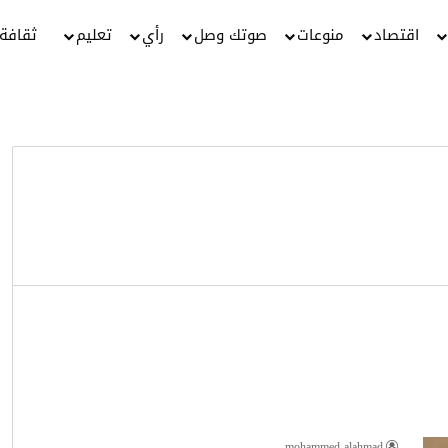
اقتصاد
منوعات
صوتك وصل
رأي
تعليم
ثقافة
mohammed alahmad