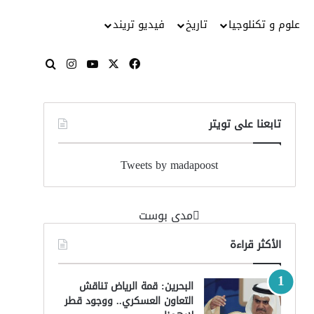
علوم و تكنلوجيا
تاريخ
فيديو تريند
‫X
فيسبوك
‫YouTube
انستقرام
بحث عن
تابعنا على تويتر
Tweets by madapoost
‏مدى بوست‏
الأكثر قراءة
البحرين: قمة الرياض تناقش
التعاون العسكري.. ووجود قطر