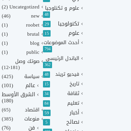
(2)
Uncategotized
علوم و تكنلوجيا
48
(46)
new
تكنولوجيا
29
(1)
roobet
علوم
(1)
brutal
15
أحدث الموضوعات
(1)
blog
794
(1)
public
الباندل الرئيسي
صوتك وصل
362
(12٬181)
فيديو تريند
48
سياسة
(425)
تاريخ
15
عالم
(101)
ثقافة
الشرق الأوسط
34
(180)
تعليم
84
اقتصاد
(65)
أخبار
59
منوعات
(385)
نصائح
5
فن
(76)