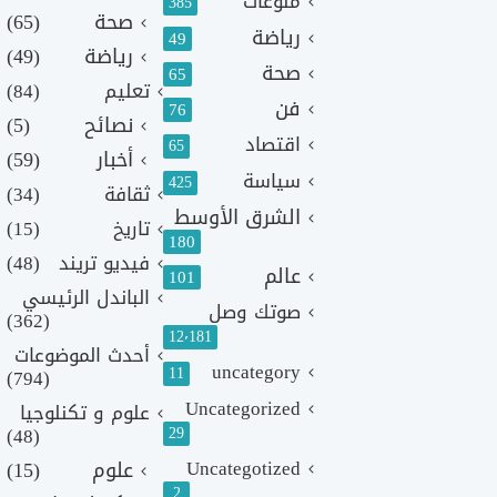
منوعات
385
صحة
(65)
رياضة
49
رياضة
(49)
صحة
65
تعليم
(84)
فن
76
نصائح
(5)
اقتصاد
65
أخبار
(59)
سياسة
425
ثقافة
(34)
الشرق الأوسط
تاريخ
(15)
180
فيديو تريند
(48)
عالم
101
الباندل الرئيسي
صوتك وصل
(362)
12٬181
أحدث الموضوعات
uncategory
11
(794)
Uncategorized
علوم و تكنلوجيا
(48)
29
Uncategotized
علوم
(15)
2