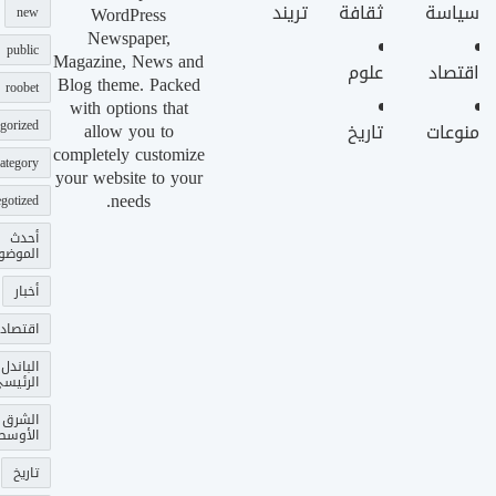
سياسة
ثقافة
تريند
WordPress
new
Newspaper,
public
Magazine, News and
اقتصاد
علوم
Blog theme. Packed
roobet
with options that
gorized
allow you to
منوعات
تاريخ
completely customize
ategory
your website to your
needs.
gotized
أحدث
الموضو
أخبار
اقتصاد
الباندل
الرئيس
الشرق
الأوسط
تاريخ