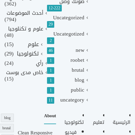
صوتك وصل
(362)
12٬222
أحدث الموضوعات
Uncategorized
(794)
29
علوم و تكنلوجيا
Uncategotized
(48)
2
علوم
(15)
new
46
تكنولوجيا
(29)
roobet
1
رأي
(24)
brutal
1
خاص مدى بوست
(15)
blog
1
public
1
uncategory
11
About
blog
الرئيسية
تعليم
تكنولوجيا
brutal
فيديو
Clean Responsive