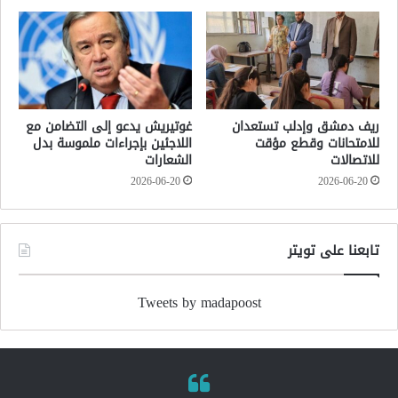
ريف دمشق وإدلب تستعدان
غوتيريش يدعو إلى التضامن مع
للامتحانات وقطع مؤقت
اللاجئين بإجراءات ملموسة بدل
للاتصالات
الشعارات
2026-06-20
2026-06-20
تابعنا على تويتر
Tweets by madapoost