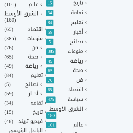
تاريخ
15
عالم
(101)
ثقافة
الشرق الأوسط
34
(180)
تعليم
84
اقتصاد
(65)
أخبار
59
منوعات
(385)
نصائح
5
فن
(76)
منوعات
385
صحة
(65)
رياضة
49
رياضة
(49)
صحة
65
تعليم
(84)
فن
76
نصائح
(5)
اقتصاد
65
أخبار
(59)
سياسة
425
ثقافة
(34)
الشرق الأوسط
تاريخ
(15)
180
فيديو تريند
(48)
عالم
101
الباندل الرئيسي