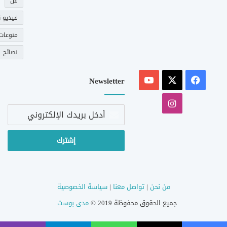
فن
فيديو ت
منوعات
نصائح
‫X
فيسبوك
‫YouTube
Newsletter
انستقرام
أدخل
بريدك
الإلكتروني
من نحن
|
تواصل معنا
|
سياسة الخصوصية
جميع الحقوق محفوظة 2019 ©
مدى بوست