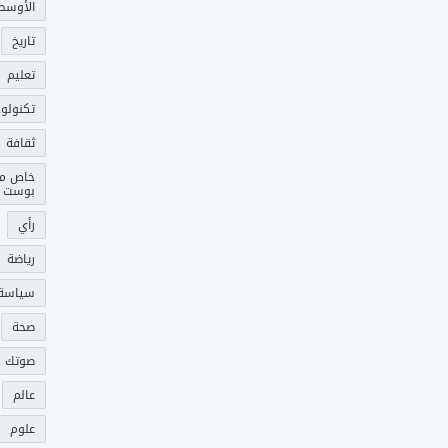
الأوسط
تاريخ
تعليم
تكنولوج
ثقافة
خاص م
بوست
رأي
رياضة
سياسة
صحة
صوتك 
عالم
علوم