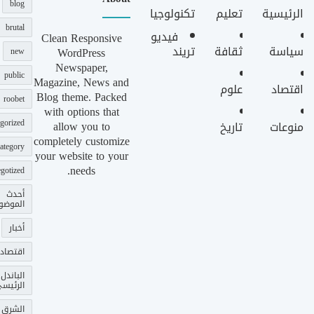
blog
الرئيسية
تعليم
تكنولوجيا
brutal
فيديو
Clean Responsive
سياسة
ثقافة
تريند
WordPress
new
Newspaper,
public
Magazine, News and
اقتصاد
علوم
Blog theme. Packed
roobet
with options that
gorized
allow you to
منوعات
تاريخ
completely customize
ategory
your website to your
needs.
gotized
أحدث
الموضو
أخبار
اقتصاد
الباندل
الرئيس
الشرق