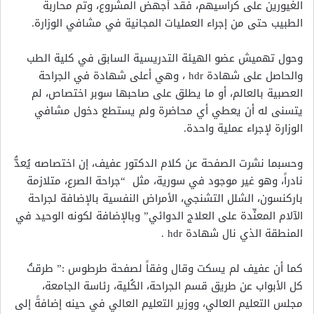
الغيورين على كراسيهم، فقد أجهض المشروع، وتم محاربة
الطبيب حتى من إجراء العمليات المجانية في مشافي الوزارة.
وحول تهميش عضو الهيئة التدريسية السابق في كلية الطب
والحاصل على شهادة hdr ، وهي أعلى شهادة في الجراحة
العصبية بالعالم، أو ما يطلق على صاحبها سوبر اختصاص، لم
يتسنى له أن يعطي أي محاضرة ولم يستطع دخول مشافي
الوزارة لإجراء عملية واحدة.
وحسبما نشرت الصفحة عن كلام الدكتور عفيف، إن اختصاصه يُعدُّ
نادراً، وهو غير موجود في سورية، مثل “جراحة الصرع، متلازمة
باركنسون، الشلل التشنجي، الأمراض النفسية بالإضافة لجراحة
الآلام المعنِّدة على العلاج الدوائي” وبالإضافة لكونه الوحيد في
المنطقة الذي نال شهادة hdr .
كما أن عفيف لم يسكت وقال وفقاً لصفحة طرطوس :” طرقتُ
كل الأبواب عن طريق قسم الجراحة، الكُلية، رئاسة الجامعة،
مجلس التعليم العالي، ووزير التعليم العالي في حينه إضافةً إلى