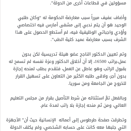
مسؤولين في قطاعات أخرى من الدولة”.
وأضاف عفيف مبرراً سبب معارضة الحكومة له “وكان طلبي
الوحيد هو أن يتم ندبي إلى مشفى أمارس فيه اختصاصي
وأؤدي واجباتي الوظيفية فيه، لم أستطع الحصول على هذا
الشرف بسبب معارضة عميد كلية الطب”.
وتم تعيين الدكتور الناجح عضو هيئة تدريسية لكن بدون
عمل،براتب 16500، إلا أن أخلاق الدكتور وعزة نفسه لم تسمح له
بقبول الراتب وهو عاطل عن العمل، فتقدم بطلب لمنحه إجازة
بدون أجر، ولاقى طلبه الكثير من التعاون على تسهيل القرار
للخروج من الجامعة ومن سوريا.
وبالفعل تمَّ استثنائه من شرط التأصيل بقرار من مجلس التعليم
العالي، ومن ثم منحه إجازة بلا راتب لمدة عام.
وتطرقت صفحة طرطوس إلى أعماله الإنسانية حيث أن” الأجهزة
التي جلبها معه كانت على حسابه الشخصي، ولم يكلف الدولة