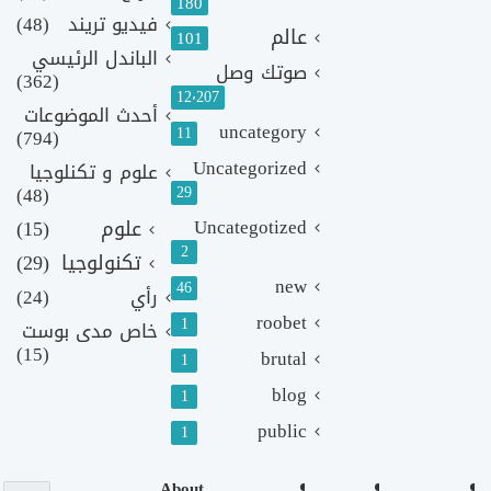
180
فيديو تريند
(48)
عالم
101
الباندل الرئيسي
صوتك وصل
(362)
12٬207
أحدث الموضوعات
uncategory
11
(794)
Uncategorized
علوم و تكنلوجيا
(48)
29
Uncategotized
علوم
(15)
2
تكنولوجيا
(29)
new
46
رأي
(24)
roobet
1
خاص مدى بوست
(15)
brutal
1
blog
1
public
1
About