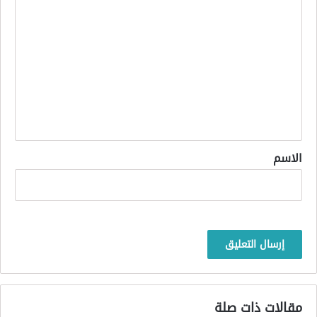
ا
ل
ت
ع
ل
ي
ق
*
الاسم
مقالات ذات صلة