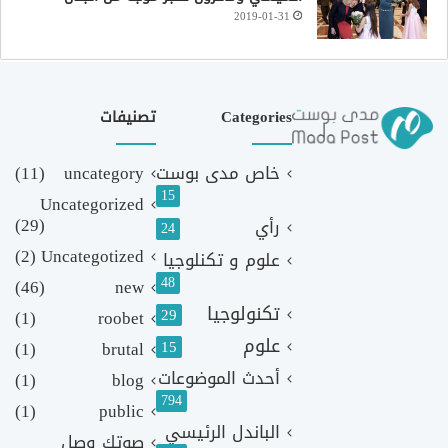
2019-01-31
Categories
تصنيفات
خاص مدى بوست
uncategory
(11)
15
Uncategorized
(29)
رأي
24
(2)
Uncategotized
علوم و تكنلوجيا
48
(46)
new
تكنولوجيا
29
(1)
roobet
علوم
(1)
brutal
15
أحدث الموضوعات
(1)
blog
794
(1)
public
الباندل الرئيسي
صوتك وصل