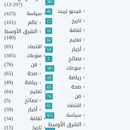
362
(12٬207)
فيديو تريند
48
سياسة
(425)
تاريخ
15
عالم
(101)
ثقافة
الشرق الأوسط
34
(180)
تعليم
84
اقتصاد
(65)
أخبار
59
منوعات
(385)
نصائح
5
فن
(76)
منوعات
385
صحة
(65)
رياضة
49
رياضة
(49)
صحة
65
تعليم
(84)
فن
76
نصائح
(5)
اقتصاد
65
أخبار
(59)
سياسة
425
ثقافة
(34)
الشرق الأوسط
تاريخ
(15)