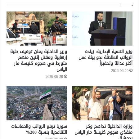
وزير التنمية الإدارية: زيادة
وزير الداخلية يعلن توقيف خلية
الرواتب انطلاقة نحو بيئة عمل
إرهابية ومقتل إثنين منهم
أكثر عدالة وتحفيزاً
متورط في هجوم كنيسة مار
الياس
2026-06-20
2026-06-20
وزارة الداخلية تداهم وكر
سوريا ترفع الرواتب والمعاشات
منفذي هجوم كنيسة مار الياس
التقاعدية بنسبة 200%
بدمشق