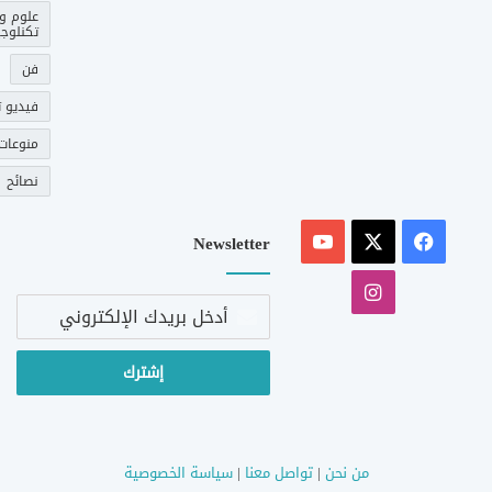
علوم و
تكنلوجي
فن
فيديو ت
منوعات
نصائح
‫X
فيسبوك
‫YouTube
Newsletter
انستقرام
أدخل
بريدك
الإلكتروني
من نحن
|
تواصل معنا
|
سياسة الخصوصية