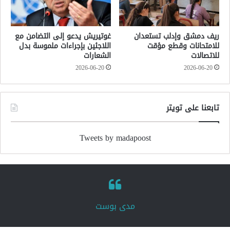
ريف دمشق وإدلب تستعدان
غوتيريش يدعو إلى التضامن مع
للامتحانات وقطع مؤقت
اللاجئين بإجراءات ملموسة بدل
للاتصالات
الشعارات
2026-06-20
2026-06-20
تابعنا على تويتر
Tweets by madapoost
‏مدى بوست‏