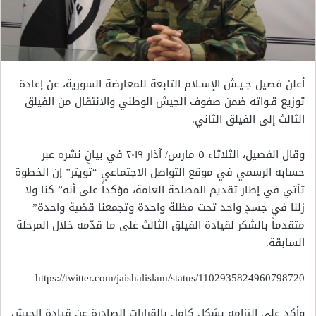
أعلن فصيل جـيـش الإسـلام التابعة للمعارضة السورية، عن إعادة
توزيع قـواته ضمن صفوف الجيش الوطني والانتقال من الفيلق
الثالث إلى الفيلق الثاني.
وقال الفصيل، الثلاثاء ٥ مارس/ آذار ٢٠١٩ في بيانٍ نشره عبر
حسابه الرسمي في موقع التواصل الاجتماعي “تويتر” إن الخطوة
تأتي في إطار تقديم المصلحة العامة، مؤكداً على أنه” كنا ولا
زلنا في جسدٍ واحد تحت مظلة واحدة وتجمعنا قضية واحدة”
متقدماً بالشكر لقيادة الفيلق الثالث على ما قدّمه خلال المرحلة
السابقة.
https://twitter.com/jaishalislam/status/1102935824960798720
وأكد على التزامه بشكلٍ كامل بالقرارات الصادرة عن قيادة الجيش