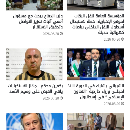
المؤسسة العامة لنقل الركاب
وزير الدفاع يبحث مع مسؤول
لموقع الإخبارية: خطة لاستبدال
أممي آليات تعزيز التواصل
أسطول النقل الداخلي بباصات
وتحقيق الاستقرار
كهربائية حديثة
2026-06-20
2026-06-20
الشيباني يشارك في الدورة الـ51
بكمين محكم.. جهاز الاستخبارات
لمجلس وزراء خارجية “التعاون
يلقي القبض على وسيم الأسد
الإسلامي” في إسطنبول
2026-06-20
2026-06-20