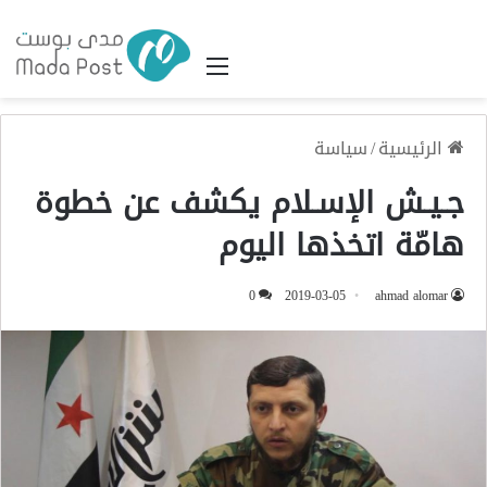
القائمة
الرئيسية
/
سياسة
جـيـش الإسـلام يكشف عن خطوة
هامّة اتخذها اليوم
0
2019-03-05
ahmad alomar