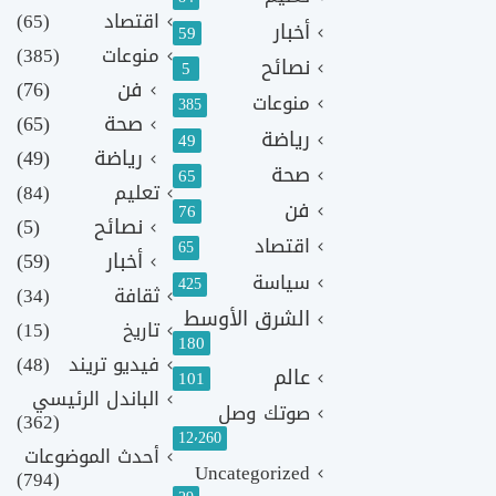
اقتصاد
(65)
أخبار
59
منوعات
(385)
نصائح
5
فن
(76)
منوعات
385
صحة
(65)
رياضة
49
رياضة
(49)
صحة
65
تعليم
(84)
فن
76
نصائح
(5)
اقتصاد
65
أخبار
(59)
سياسة
425
ثقافة
(34)
الشرق الأوسط
تاريخ
(15)
180
فيديو تريند
(48)
عالم
101
الباندل الرئيسي
صوتك وصل
(362)
12٬260
أحدث الموضوعات
Uncategorized
(794)