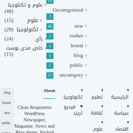
29
علوم و تكنلوجيا
Uncategotized
(48)
2
علوم
(15)
new
46
تكنولوجيا
(29)
roobet
1
رأي
(24)
brutal
1
خاص مدى بوست
(15)
blog
1
public
1
uncategory
11
About
blog
الرئيسية
تعليم
تكنولوجيا
brutal
فيديو
Clean Responsive
سياسة
ثقافة
تريند
WordPress
new
Newspaper,
public
Magazine, News and
اقتصاد
علوم
Blog theme. Packed