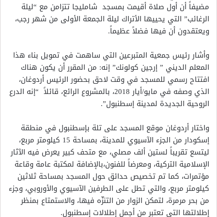
مضيفاً أن أول صلاة أقيمت بمسجد شامليجا تتزامن مع “ليلة
الرغائب” التي يحييها الأتراك ليلة الجمعة الأولى من شهر رجب،
ويعتقدون أن فيها فضلاً عظيماً.
وأشار رئيس جمعية المتبرعين التي ساهمت في تمويل بناء هذا
المعلم الديني ” إرجين كولونك” إنه: من المقرر أن يكون هناك
افتتاح رسمي للمسجد في وقت لاحق بحضور الرئيس أردوغان،
الذي وصفه في مايو/أيار 2018، بالمشروع الرائع، قائلاً “إنه الدرع
الروحية الجديدة لمدينة إسطنبول”.
واختار أردوغان موقع المسجد على تلة بإسطنبول في منطقة
إسكودار من الجزء الآسيوي للمدينة، بمساحة 15 كيلومتر مربع،
ليتسع تقريباً لستين ألف مصلي، مع متحف كبير يعرض فيه الآثار
الإسلامية التركية، ومعرضاً للفنون،بالإضافة لمكتبة عامة وقاعة
مؤتمرات، كما تم تخصيص حدائق حول المسجد بمساحة ثلاثين
كيلومتر مربع، والتي تطل على الطرفين الآسيوي والأوروبي، وجزء
من بحر مرمرة، لتمكن الزوار من التنزّه فيها، والاستمتاع بمنظر
إطلالتها التي تعتبر من أجمل إطلالات إسطنبول.