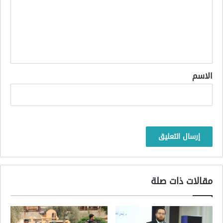
ع
ل
ي
ق
*
الاسم
مقالات ذات صلة