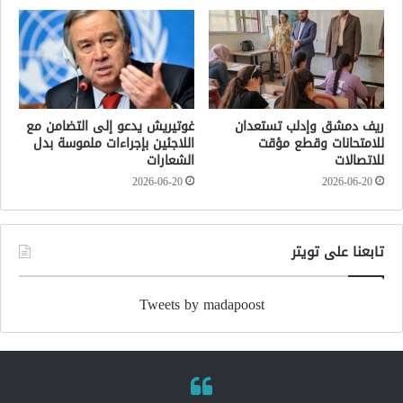
ريف دمشق وإدلب تستعدان
غوتيريش يدعو إلى التضامن مع
للامتحانات وقطع مؤقت
اللاجئين بإجراءات ملموسة بدل
للاتصالات
الشعارات
2026-06-20
2026-06-20
تابعنا على تويتر
Tweets by madapoost