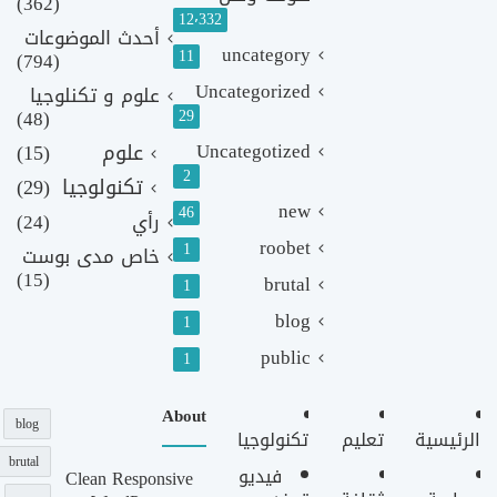
(362)
12٬332
أحدث الموضوعات
uncategory
11
(794)
Uncategorized
علوم و تكنلوجيا
(48)
29
Uncategotized
علوم
(15)
2
تكنولوجيا
(29)
new
46
رأي
(24)
roobet
1
خاص مدى بوست
(15)
brutal
1
blog
1
public
1
About
blog
الرئيسية
تعليم
تكنولوجيا
brutal
فيديو
Clean Responsive