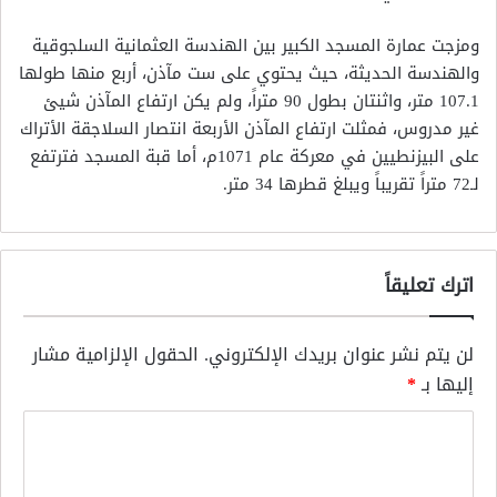
ومزجت عمارة المسجد الكبير بين الهندسة العثمانية السلجوقية
والهندسة الحديثة، حيث يحتوي على ست مآذن، أربع منها طولها
107.1 متر، واثنتان بطول 90 متراً، ولم يكن ارتفاع المآذن شيئ
غير مدروس، فمثلت ارتفاع المآذن الأربعة انتصار السلاجقة الأتراك
على البيزنطيين في معركة عام 1071م، أما قبة المسجد فترتفع
لـ72 متراً تقريباً ويبلغ قطرها 34 متر.
اترك تعليقاً
لن يتم نشر عنوان بريدك الإلكتروني.
الحقول الإلزامية مشار
إليها بـ
*
ا
ل
ت