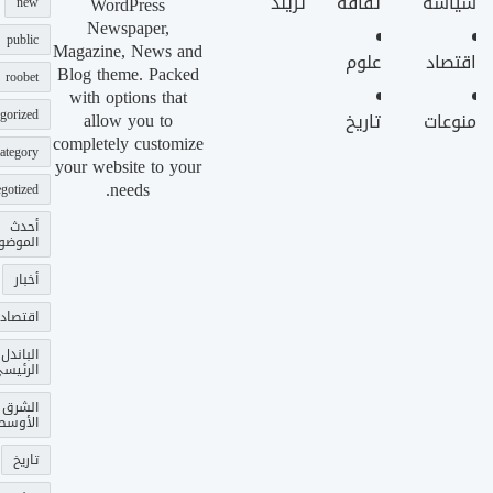
سياسة
ثقافة
تريند
WordPress
new
Newspaper,
public
Magazine, News and
اقتصاد
علوم
Blog theme. Packed
roobet
with options that
gorized
allow you to
منوعات
تاريخ
completely customize
ategory
your website to your
needs.
gotized
أحدث
الموضو
أخبار
اقتصاد
الباندل
الرئيس
الشرق
الأوسط
تاريخ