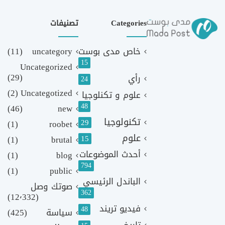
Categories
تصنيفات
خاص مدى بوست
uncategory
(11)
15
Uncategorized
(29)
رأي
24
(2)
Uncategotized
علوم و تكنلوجيا
48
(46)
new
تكنولوجيا
29
(1)
roobet
علوم
(1)
brutal
15
أحدث الموضوعات
(1)
blog
794
(1)
public
الباندل الرئيسي
صوتك وصل
362
(12٬332)
فيديو تريند
48
سياسة
(425)