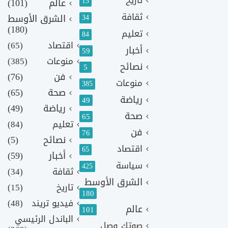
تاريخ
15
عالم
(101)
ثقافة
الشرق الأوسط
34
(180)
تعليم
84
اقتصاد
(65)
أخبار
59
منوعات
(385)
نصائح
5
فن
(76)
منوعات
385
صحة
(65)
رياضة
49
رياضة
(49)
صحة
65
تعليم
(84)
فن
76
نصائح
(5)
اقتصاد
65
أخبار
(59)
سياسة
425
ثقافة
(34)
الشرق الأوسط
تاريخ
(15)
180
فيديو تريند
(48)
عالم
101
الباندل الرئيسي
صوتك وصل