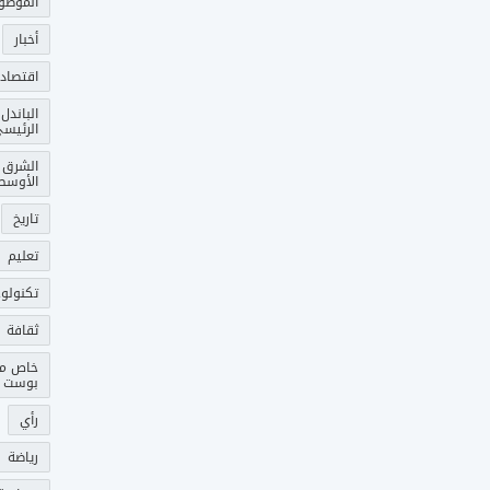
الموضو
أخبار
اقتصاد
الباندل
الرئيس
الشرق
الأوسط
تاريخ
تعليم
تكنولوج
ثقافة
خاص م
بوست
رأي
رياضة