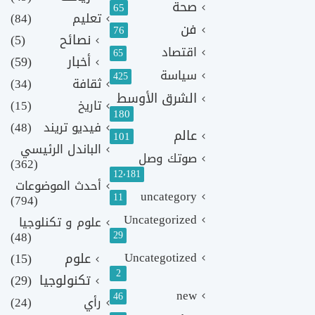
صحة
65
تعليم
(84)
فن
76
نصائح
(5)
اقتصاد
65
أخبار
(59)
سياسة
425
ثقافة
(34)
الشرق الأوسط
تاريخ
(15)
180
فيديو تريند
(48)
عالم
101
الباندل الرئيسي
صوتك وصل
(362)
12٬181
أحدث الموضوعات
uncategory
11
(794)
Uncategorized
علوم و تكنلوجيا
(48)
29
Uncategotized
علوم
(15)
2
تكنولوجيا
(29)
new
46
رأي
(24)