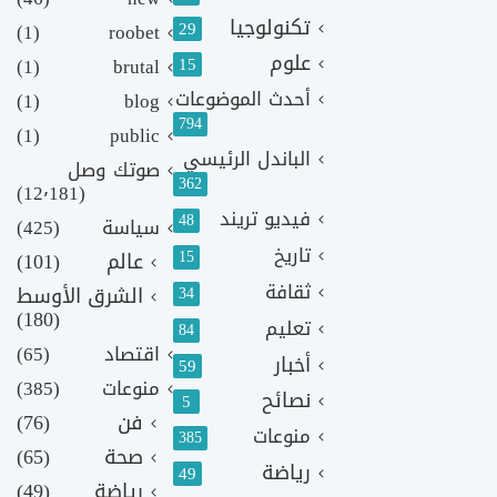
تكنولوجيا
29
(1)
roobet
علوم
(1)
brutal
15
أحدث الموضوعات
(1)
blog
794
(1)
public
الباندل الرئيسي
صوتك وصل
362
(12٬181)
فيديو تريند
48
سياسة
(425)
تاريخ
15
عالم
(101)
ثقافة
الشرق الأوسط
34
(180)
تعليم
84
اقتصاد
(65)
أخبار
59
منوعات
(385)
نصائح
5
فن
(76)
منوعات
385
صحة
(65)
رياضة
49
رياضة
(49)