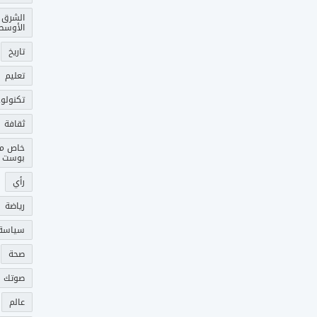
الشرق
الأوسط
تاريخ
تعليم
تكنولوج
ثقافة
خاص م
بوست
رأي
رياضة
سياسة
صحة
صوتك 
عالم