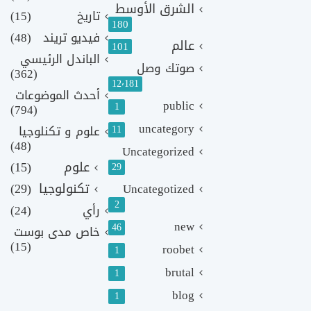
الشرق الأوسط
تاريخ
(15)
180
فيديو تريند
(48)
عالم
101
الباندل الرئيسي
صوتك وصل
(362)
12٬181
أحدث الموضوعات
public
1
(794)
uncategory
11
علوم و تكنلوجيا
(48)
Uncategorized
علوم
(15)
29
تكنولوجيا
(29)
Uncategotized
2
رأي
(24)
new
46
خاص مدى بوست
(15)
roobet
1
brutal
1
blog
1