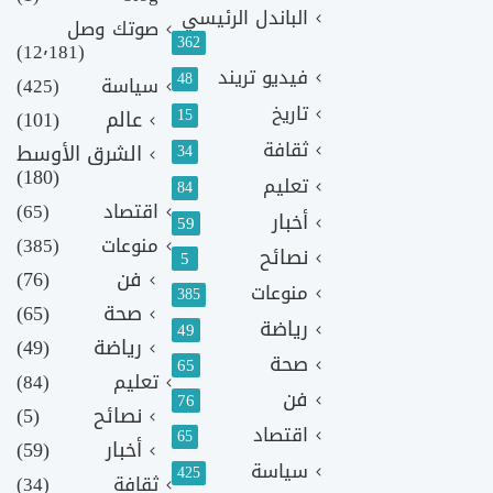
الباندل الرئيسي
صوتك وصل
362
(12٬181)
فيديو تريند
48
سياسة
(425)
تاريخ
15
عالم
(101)
ثقافة
الشرق الأوسط
34
(180)
تعليم
84
اقتصاد
(65)
أخبار
59
منوعات
(385)
نصائح
5
فن
(76)
منوعات
385
صحة
(65)
رياضة
49
رياضة
(49)
صحة
65
تعليم
(84)
فن
76
نصائح
(5)
اقتصاد
65
أخبار
(59)
سياسة
425
ثقافة
(34)