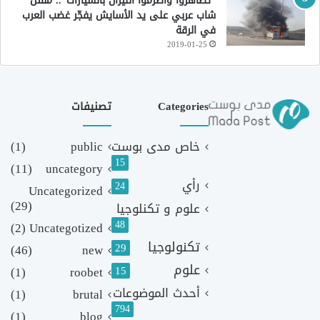
“تظاهروا وأضرموا النيران بالسيارات”.. مقتل
شاب عربي على يد الأسايش يفجّر غضب العرب
في الرقة
2019-01-25
Categories
تصنيفات
خاص مدى بوست
public
(1)
15
(11)
uncategory
رأي
24
Uncategorized
(29)
علوم و تكنلوجيا
48
(2)
Uncategotized
تكنولوجيا
29
(46)
new
علوم
(1)
roobet
15
أحدث الموضوعات
(1)
brutal
794
(1)
blog