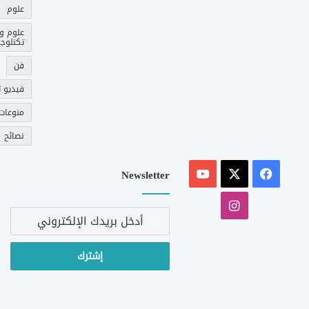
علوم
علوم و
تكنلوجي
فن
فيديو ت
منوعات
نصائح
‫X
فيسبوك
‫YouTube
Newsletter
انستقرام
أدخل
بريدك
الإلكتروني