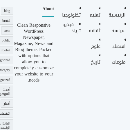
About
blog
الرئيسية
تعليم
تكنولوجيا
brutal
فيديو
Clean Responsive
سياسة
ثقافة
تريند
WordPress
new
Newspaper,
public
Magazine, News and
اقتصاد
علوم
Blog theme. Packed
roobet
with options that
gorized
allow you to
منوعات
تاريخ
completely customize
ategory
your website to your
needs.
gotized
أحدث
الموضو
أخبار
اقتصاد
الباندل
الرئيس