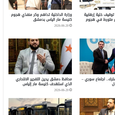
 توقيف خلية إرهابية
وزارة الداخلية تداهم وكر منفذي هجوم
م متورط في هجوم
كنيسة مار الياس بدمشق
2026-06-20
شترك.. اجتماع سوري –
محافظ دمشق يدين التفجير الانتحاري
ل
الذي استهدف كنيسة مار إلياس
2026-06-20