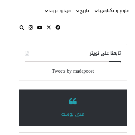
علوم و تكنلوجيا
تاريخ
فيديو تريند
‫X
فيسبوك
‫YouTube
انستقرام
بحث عن
تابعنا على تويتر
Tweets by madapoost
‏مدى بوست‏