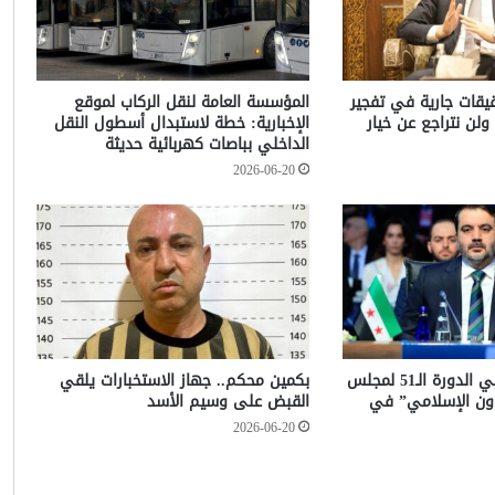
حقيقات جارية في تفجير
المؤسسة العامة لنقل الركاب لموقع
ولن نتراجع عن خيار
الإخبارية: خطة لاستبدال أسطول النقل
الداخلي بباصات كهربائية حديثة
2026-06-20
الشيباني يشارك في الدورة الـ51 لمجلس
بكمين محكم.. جهاز الاستخبارات يلقي
عاون الإسلامي” في
القبض على وسيم الأسد
2026-06-20