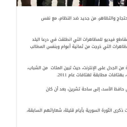
تجاج والتظاهر، من جديد ضد النظام، مع نفس
قاطع فيديو للمظاهرات التي انطلقت في درعا البلد
ر 2019، وكأنها نفس المظاهرات التي خرجت من ثمانية أعوام وبنفس المطالب
ن الجدل على الإنترنت، حيث تبين المئات من الشباب،
هتافات مطابقة لهتافات عام 2011.
ل حافظ الأسد، إلى ساحة تشرين، بعد أن كان
كرى الثورة السورية بأيام قليلة، شعاراتهم السابقة،