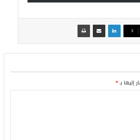
لينكدإن
مشاركة عبر البريد
طباعة
‫X
ر إليها بـ
*