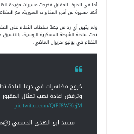
أما في الطرف المقابل فخرجت مسيرات مؤيدة لنظام 
أنها مسيرة من أفرع المخابرات السورية، مع المظاه
ولم يتبين أي رد من جهة سلطات النظام على المظا
تحت سلطة الشرطة العسكرية الروسية، بالتنسيق مع
النظام في يونيو /حزيران الماضي.
خروج مظاهرات في درعا البلدة تط
وترفض اعادة نصب تمثال المقبور 
pic.twitter.com/QtFJ8WKejM
— محمد ابو الهدى الحمصي (@aboalhodaalhoms)