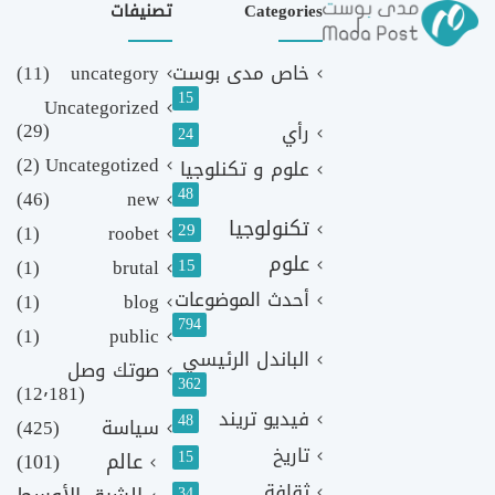
Categories
تصنيفات
خاص مدى بوست
uncategory
(11)
15
Uncategorized
(29)
رأي
24
(2)
Uncategotized
علوم و تكنلوجيا
48
(46)
new
تكنولوجيا
29
(1)
roobet
علوم
(1)
brutal
15
أحدث الموضوعات
(1)
blog
794
(1)
public
الباندل الرئيسي
صوتك وصل
362
(12٬181)
فيديو تريند
48
سياسة
(425)
تاريخ
15
عالم
(101)
ثقافة
34