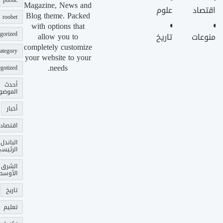
public
Magazine, News and
اقتصاد
علوم
Blog theme. Packed
roobet
with options that
gorized
allow you to
منوعات
تاريخ
completely customize
ategory
your website to your
needs.
gotized
أحدث
الموضو
أخبار
اقتصاد
الباندل
الرئيس
الشرق
الأوسط
تاريخ
تعليم