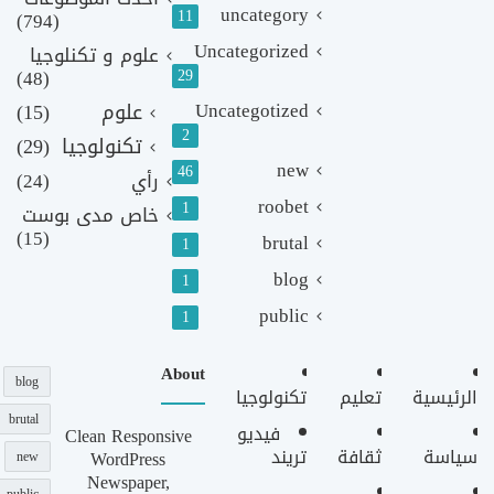
uncategory
11
(794)
Uncategorized
علوم و تكنلوجيا
(48)
29
Uncategotized
علوم
(15)
2
تكنولوجيا
(29)
new
46
رأي
(24)
roobet
1
خاص مدى بوست
(15)
brutal
1
blog
1
public
1
About
blog
الرئيسية
تعليم
تكنولوجيا
brutal
فيديو
Clean Responsive
سياسة
ثقافة
تريند
WordPress
new
Newspaper,