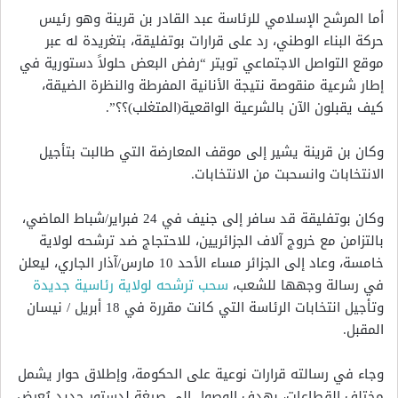
أما المرشح الإسلامي للرئاسة عبد القادر بن قرينة وهو رئيس
حركة البناء الوطني، رد على قرارات بوتفليقة، بتغريدة له عبر
موقع التواصل الاجتماعي تويتر “رفض البعض حلولاً دستورية في
إطار شرعية منقوصة نتيجة الأنانية المفرطة والنظرة الضيقة،
كيف يقبلون الآن بالشرعية الواقعية(المتغلب)؟؟”.
وكان بن قرينة يشير إلى موقف المعارضة التي طالبت بتأجيل
الانتخابات وانسحبت من الانتخابات.
وكان بوتفليقة قد سافر إلى جنيف في 24 فبراير/شباط الماضي،
بالتزامن مع خروج آلاف الجزائريين، للاحتجاج ضد ترشحه لولاية
خامسة، وعاد إلى الجزائر مساء الأحد 10 مارس/آذار الجاري، ليعلن
في رسالة وجهها للشعب،
سحب ترشحه لولاية رئاسية جديدة
وتأجيل انتخابات الرئاسة التي كانت مقررة في 18 أبريل / نيسان
المقبل.
وجاء في رسالته قرارات نوعية على الحكومة، وإطلاق حوار يشمل
مختلف القطاعات، بهدف الوصول إلى صيغة لدستور جديد يُعرض