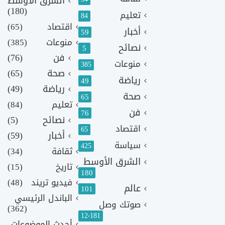
الشرق الأوسط
(180)
تعليم
84
اقتصاد
(65)
أخبار
59
منوعات
(385)
نصائح
5
فن
(76)
منوعات
385
صحة
(65)
رياضة
49
رياضة
(49)
صحة
65
تعليم
(84)
فن
76
نصائح
(5)
اقتصاد
65
أخبار
(59)
سياسة
425
ثقافة
(34)
الشرق الأوسط
تاريخ
(15)
180
فيديو تريند
(48)
عالم
101
الباندل الرئيسي
صوتك وصل
(362)
12٬181
أحدث الموضوعات