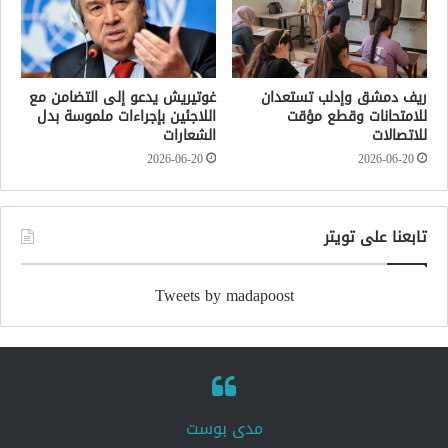
ريف دمشق وإدلب تستعدان
غوتيريش يدعو إلى التضامن مع
للامتحانات وقطع مؤقت
اللاجئين بإجراءات ملموسة بدل
للاتصالات
الشعارات
2026-06-20
2026-06-20
تابعنا على تويتر
Tweets by madapoost
‏مدى بوست‏