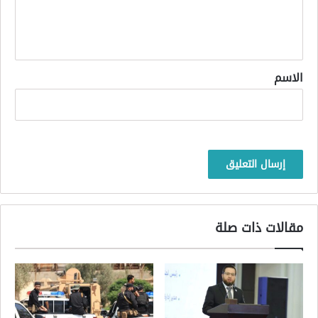
ل
ي
ق
*
الاسم
مقالات ذات صلة