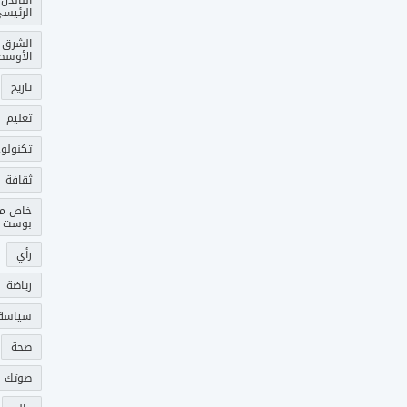
الباندل
الرئيس
الشرق
الأوسط
تاريخ
تعليم
تكنولوج
ثقافة
خاص م
بوست
رأي
رياضة
سياسة
صحة
صوتك 