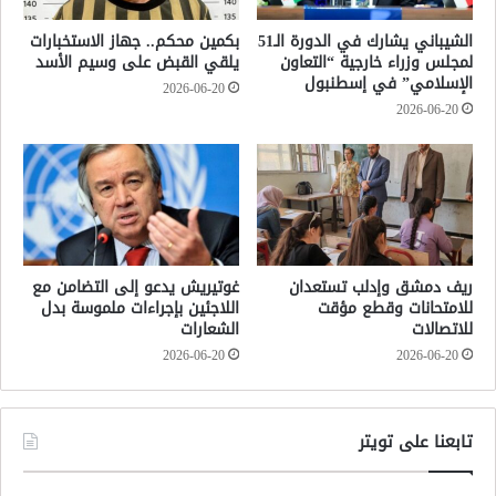
الشيباني يشارك في الدورة الـ51
بكمين محكم.. جهاز الاستخبارات
لمجلس وزراء خارجية “التعاون
يلقي القبض على وسيم الأسد
الإسلامي” في إسطنبول
2026-06-20
2026-06-20
ريف دمشق وإدلب تستعدان
غوتيريش يدعو إلى التضامن مع
للامتحانات وقطع مؤقت
اللاجئين بإجراءات ملموسة بدل
للاتصالات
الشعارات
2026-06-20
2026-06-20
تابعنا على تويتر