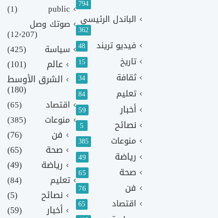
794
(1)
public
الباندل الرئيسي
صوتك وصل
362
(12٬207)
فيديو تريند
48
سياسة
(425)
تاريخ
15
عالم
(101)
ثقافة
الشرق الأوسط
34
(180)
تعليم
84
اقتصاد
(65)
أخبار
59
منوعات
(385)
نصائح
5
فن
(76)
منوعات
385
صحة
(65)
رياضة
49
رياضة
(49)
صحة
65
تعليم
(84)
فن
76
نصائح
(5)
اقتصاد
65
أخبار
(59)