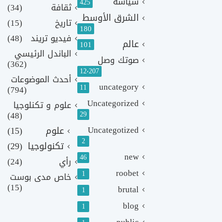
سياسة
425
ثقافة
(34)
الشرق الأوسط
تاريخ
(15)
180
فيديو تريند
(48)
عالم
101
الباندل الرئيسي
صوتك وصل
(362)
12٬207
أحدث الموضوعات
uncategory
11
(794)
Uncategorized
علوم و تكنلوجيا
(48)
29
Uncategotized
علوم
(15)
2
تكنولوجيا
(29)
new
46
رأي
(24)
roobet
1
خاص مدى بوست
(15)
brutal
1
blog
1