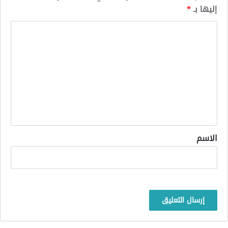
إليها بـ
*
ا
ل
ت
ع
ل
ي
ق
*
الاسم