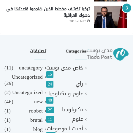
تركيا تكشف مخطط الذين هاجموا قاعدتها في
دهوك العراقية
2019-01-27
Categories
تصنيفات
خاص مدى بوست
uncategory
(11)
15
Uncategorized
(29)
رأي
24
(2)
Uncategotized
علوم و تكنلوجيا
48
(46)
new
تكنولوجيا
29
(1)
roobet
علوم
(1)
brutal
15
أحدث الموضوعات
(1)
blog