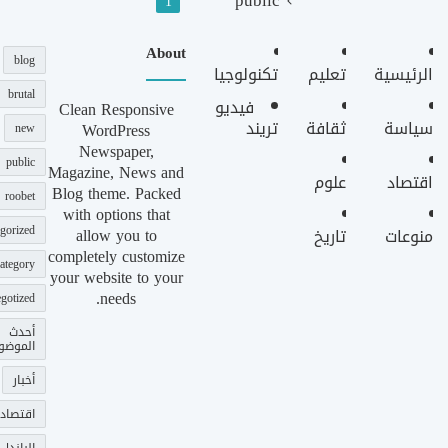
public
1
About
blog
الرئيسية
تعليم
تكنولوجيا
brutal
فيديو
Clean Responsive
سياسة
ثقافة
تريند
WordPress
new
Newspaper,
public
Magazine, News and
اقتصاد
علوم
Blog theme. Packed
roobet
with options that
gorized
allow you to
منوعات
تاريخ
completely customize
ategory
your website to your
needs.
gotized
أحدث
الموضو
أخبار
اقتصاد