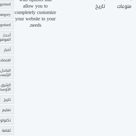
gorized
allow you to
منوعات
تاريخ
completely customize
ategory
your website to your
needs.
gotized
أحدث
الموضو
أخبار
اقتصاد
الباندل
الرئيس
الشرق
الأوسط
تاريخ
تعليم
تكنولوج
ثقافة