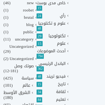
خاص مدى بوست
new
(46)
15
(1)
roobet
رأي
24
(1)
brutal
علوم و تكنلوجيا
(1)
blog
48
(1)
public
تكنولوجيا
29
(11)
uncategory
علوم
15
Uncategorized
أحدث الموضوعات
(29)
794
(2)
Uncategotized
الباندل الرئيسي
صوتك وصل
362
(12٬181)
فيديو تريند
48
سياسة
(425)
تاريخ
15
عالم
(101)
ثقافة
الشرق الأوسط
34
(180)
تعليم
84
اقتصاد
(65)