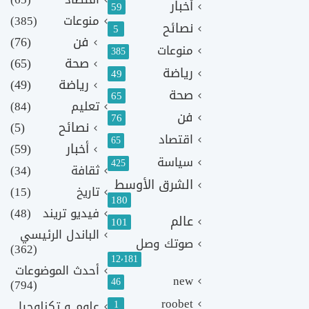
أخبار
59
منوعات
(385)
نصائح
5
فن
(76)
منوعات
385
صحة
(65)
رياضة
49
رياضة
(49)
صحة
65
تعليم
(84)
فن
76
نصائح
(5)
اقتصاد
65
أخبار
(59)
سياسة
425
ثقافة
(34)
الشرق الأوسط
تاريخ
(15)
180
فيديو تريند
(48)
عالم
101
الباندل الرئيسي
صوتك وصل
(362)
12٬181
أحدث الموضوعات
new
46
(794)
roobet
1
علوم و تكنلوجيا