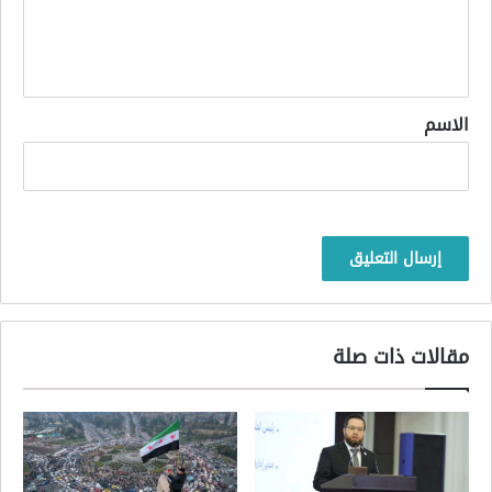
ل
ي
ق
*
الاسم
مقالات ذات صلة