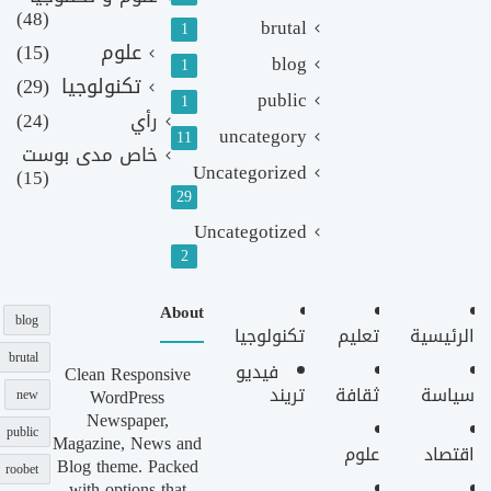
(48)
brutal
1
علوم
(15)
blog
1
تكنولوجيا
(29)
public
1
رأي
(24)
uncategory
11
خاص مدى بوست
Uncategorized
(15)
29
Uncategotized
2
About
blog
الرئيسية
تعليم
تكنولوجيا
brutal
فيديو
Clean Responsive
سياسة
ثقافة
تريند
WordPress
new
Newspaper,
public
Magazine, News and
اقتصاد
علوم
Blog theme. Packed
roobet
with options that