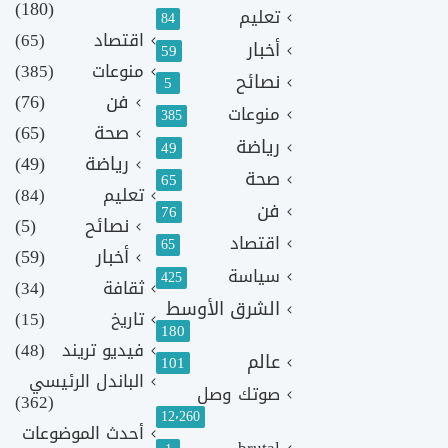
(180)
تعليم
84
اقتصاد
(65)
أخبار
59
منوعات
(385)
نصائح
5
فن
(76)
منوعات
385
صحة
(65)
رياضة
49
رياضة
(49)
صحة
65
تعليم
(84)
فن
76
نصائح
(5)
اقتصاد
65
أخبار
(59)
سياسة
425
ثقافة
(34)
الشرق الأوسط
تاريخ
(15)
180
فيديو تريند
(48)
عالم
101
الباندل الرئيسي
صوتك وصل
(362)
12٬260
أحدث الموضوعات