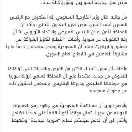
فرص عمل جديدة للسوريين. وفق وكالة سانا.
من جانبه، قال وزير الخارجية السعودي إنه استعرض مع الرئيس
السوري أحمد الشرع، فرص تعزيز التعاون الثنائي، وأكد أن
المملكة تثمن إعلان الرئيس الأميركي والاتحاد الأوروبي بشأن
رفع العقوبات عن سوريا. وأضاف: “نتطلع لتعزيز الشراكة بين
دمشق والرياض”، معلناً أن السعودية وقطر ستقدمان دعماً مالياً
مشتركاً للعاملين في القطاع العام السوري.
وأضاف أن سوريا تمتلك الكثير من الفرص والقدرات التي تؤهلها
للنهوض من جديد، مشدداً على أن المملكة تسعى لرؤية سوريا
في موقعها الطبيعي ودورها الإقليمي، وستعمل لتحقيق ذلك
عبر خطوات ملموسة.
وأوضح الوزير أن مساهمة السعودية في جهود رفع العقوبات
الدولية عن سوريا، تمثل موقفاً أخوياً قائماً على مبدأ التضامن،
وأشار إلى أن الدعم سيستمر لصالح “سوريا الجديدة” وشعبها.