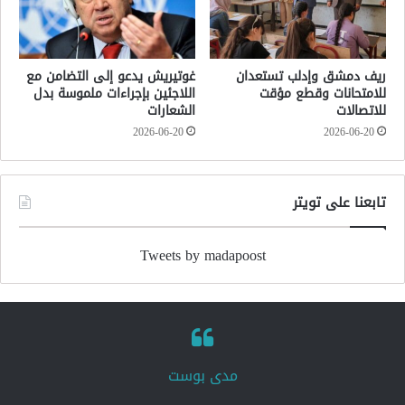
ريف دمشق وإدلب تستعدان
غوتيريش يدعو إلى التضامن مع
للامتحانات وقطع مؤقت
اللاجئين بإجراءات ملموسة بدل
للاتصالات
الشعارات
2026-06-20
2026-06-20
تابعنا على تويتر
Tweets by madapoost
‏مدى بوست‏