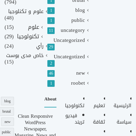
brutal
1
(794)
blog
1
علوم و تكنلوجيا
(48)
public
1
علوم
(15)
uncategory
11
تكنولوجيا
(29)
Uncategorized
رأي
(24)
29
خاص مدى بوست
Uncategotized
(15)
2
new
46
roobet
1
About
blog
الرئيسية
تعليم
تكنولوجيا
brutal
فيديو
Clean Responsive
سياسة
ثقافة
تريند
WordPress
new
Newspaper,
public
Magazine, News and