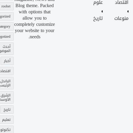
اقتصاد
علوم
Blog theme. Packed
roobet
with options that
gorized
allow you to
منوعات
تاريخ
completely customize
ategory
your website to your
needs.
gotized
أحدث
الموضو
أخبار
اقتصاد
الباندل
الرئيس
الشرق
الأوسط
تاريخ
تعليم
تكنولوج