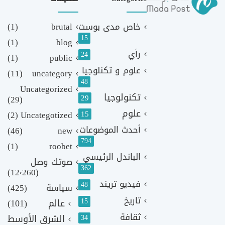
خاص مدى بوست
brutal
(1)
15
(1)
blog
رأي
24
(1)
public
علوم و تكنلوجيا
(11)
uncategory
48
Uncategorized
تكنولوجيا
29
(29)
علوم
(2)
Uncategotized
15
أحدث الموضوعات
(46)
new
794
(1)
roobet
الباندل الرئيسي
صوتك وصل
362
(12٬260)
فيديو تريند
48
سياسة
(425)
تاريخ
15
عالم
(101)
ثقافة
الشرق الأوسط
34