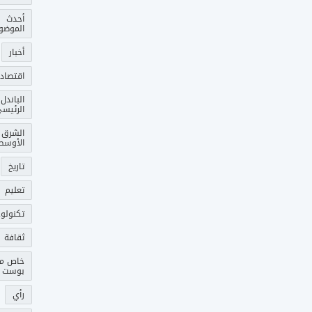
أحدث
الموضو
أخبار
اقتصاد
الباندل
الرئيس
الشرق
الأوسط
تاريخ
تعليم
تكنولوج
ثقافة
خاص م
بوست
رأي