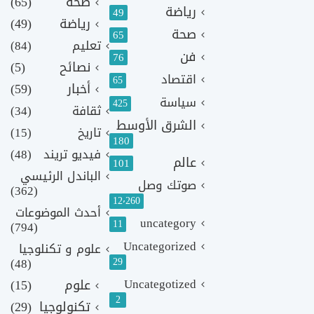
صحة
(65)
رياضة
49
رياضة
(49)
صحة
65
تعليم
(84)
فن
76
نصائح
(5)
اقتصاد
65
أخبار
(59)
سياسة
425
ثقافة
(34)
الشرق الأوسط
تاريخ
(15)
180
فيديو تريند
(48)
عالم
101
الباندل الرئيسي
صوتك وصل
(362)
12٬260
أحدث الموضوعات
uncategory
11
(794)
Uncategorized
علوم و تكنلوجيا
(48)
29
Uncategotized
علوم
(15)
2
تكنولوجيا
(29)