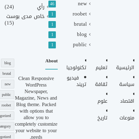
new
46
رأي
(24)
roobet
1
خاص مدى بوست
(15)
brutal
1
blog
1
public
1
About
blog
الرئيسية
تعليم
تكنولوجيا
brutal
فيديو
Clean Responsive
سياسة
ثقافة
تريند
WordPress
new
Newspaper,
public
Magazine, News and
اقتصاد
علوم
Blog theme. Packed
roobet
with options that
gorized
allow you to
منوعات
تاريخ
completely customize
ategory
your website to your
needs.
gotized