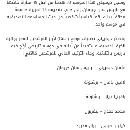
وسجل ديمبيلي هذا الموسم 33 هدفاً من أصل 49 مباراة خاضها
مع باريس سان جيرمان، إلى جانب تقديمه 15 تمريرة حاسمة،
محققاً بذلك رقماً قياسياً شخصياً من حيث المساهمة التهديفية
في موسم واحد.
وتصدّر ديمبيلي تصنيف موقع (Goal) لأبرز المرشحين للفوز بجائزة
الكرة الذهبية، مستفيداً من أدائه في موسم تاريخي تُوِّج فيه
باريس بالثلاثية. وجاء الترتيب الحالي للمرشحين كالآتي:
عثمان ديمبيلي – باريس سان جيرمان
لامين يامال – برشلونة
رافينيا دياز – برشلونة
محمد صلاح – ليفربول
كيليان مبابي – ريال مدريد