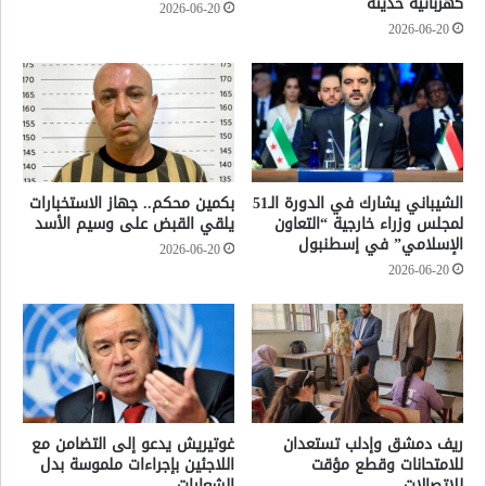
كهربائية حديثة
2026-06-20
2026-06-20
الشيباني يشارك في الدورة الـ51
بكمين محكم.. جهاز الاستخبارات
لمجلس وزراء خارجية “التعاون
يلقي القبض على وسيم الأسد
الإسلامي” في إسطنبول
2026-06-20
2026-06-20
ريف دمشق وإدلب تستعدان
غوتيريش يدعو إلى التضامن مع
للامتحانات وقطع مؤقت
اللاجئين بإجراءات ملموسة بدل
للاتصالات
الشعارات