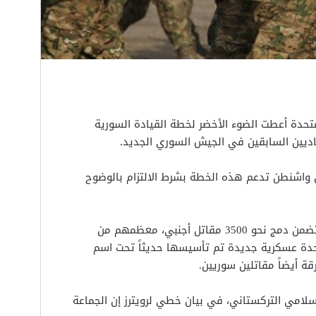
متحدة أعطت الضوء الأخضر لخطة القيادة السورية
اديين السابقين في الجيش السوري الجديد.
أن واشنطن تدعم هذه الخطة بشرط الالتزام بالوضوح
وأفاد ثلاثة مسؤولين دفاعيين سوريين أن الخطة تتضمن دمج نحو 3500 مقاتل أجنبي، معظمهم من
حدة عسكرية جديدة تم تأسيسها حديثاً تحت اسم
سلامي التركستاني، في بيان خطي لرويترز إن الجماعة