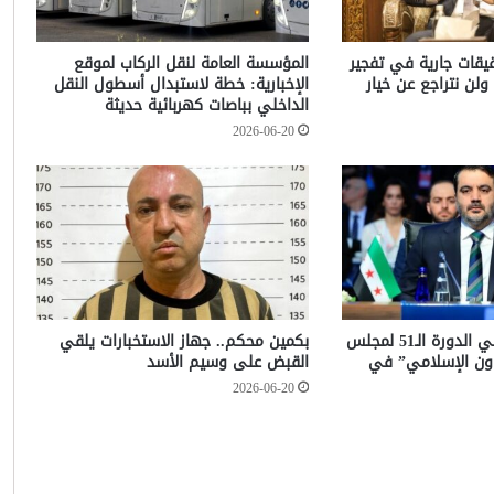
حقيقات جارية في تفجير
المؤسسة العامة لنقل الركاب لموقع
ولن نتراجع عن خيار
الإخبارية: خطة لاستبدال أسطول النقل
الداخلي بباصات كهربائية حديثة
2026-06-20
الشيباني يشارك في الدورة الـ51 لمجلس
بكمين محكم.. جهاز الاستخبارات يلقي
عاون الإسلامي” في
القبض على وسيم الأسد
2026-06-20