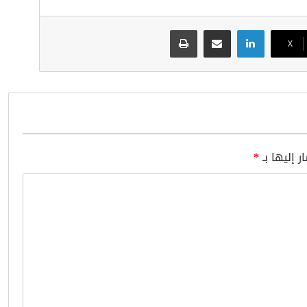
لينكدإن
مشاركة عبر البريد
طباعة
‫X
ر إليها بـ
*