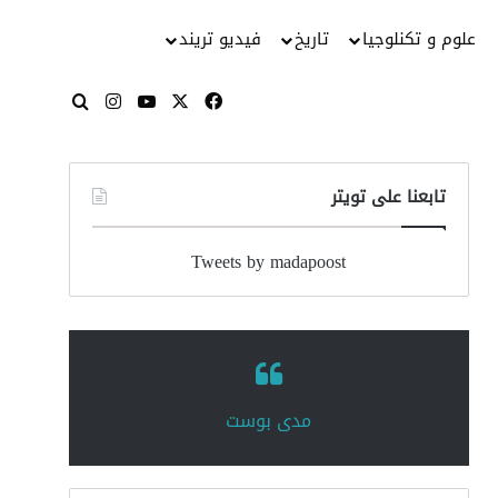
علوم و تكنلوجيا
تاريخ
فيديو تريند
‫X
فيسبوك
‫YouTube
انستقرام
بحث عن
تابعنا على تويتر
Tweets by madapoost
‏مدى بوست‏