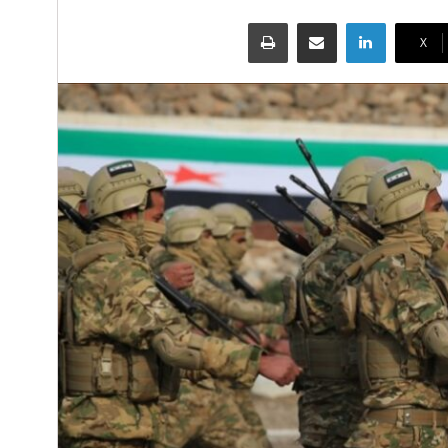
لينكدإن
مشاركة عبر البريد
طباعة
‫X