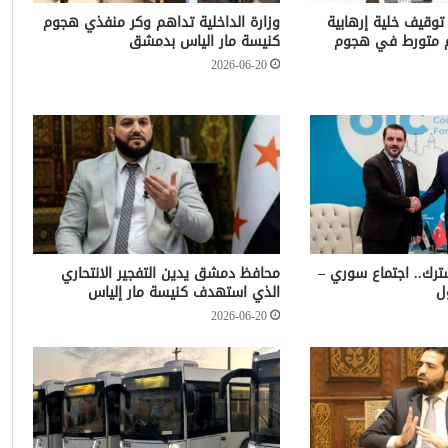
 توقيف خلية إرهابية
وزارة الداخلية تداهم وكر منفذي هجوم
م متورط في هجوم
كنيسة مار الياس بدمشق
2026-06-20
شترك.. اجتماع سوري –
محافظ دمشق يدين التفجير الانتحاري
ل
الذي استهدف كنيسة مار إلياس
2026-06-20