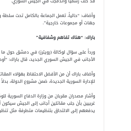
قد حُلّت رسمياً واندمجت في الجيش السوري.
وأضاف: “حالياً، تعمل الجماعة بالكامل تحت سلطة وزا
جهات أو مجموعات خارجية”.
باراك: “هناك تفاهم وشفافية”
ورداً على سؤال لوكالة (رويترز) في دمشق حول ما إ
الأجانب في الجيش السوري الجديد، قال باراك: “أود
وأضاف باراك أن من الأفضل الاحتفاظ بهؤلاء المقاتل
للإدارة السورية الجديدة، ضمن مشروع الدولة، بدلاً
وأشار مصدران مقربان من وزارة الدفاع السورية للوك
غربيين بأن جلب مقاتلين أجانب إلى الجيش سيكون أ
يدفعهم إلى الالتحاق بتنظيمات متطرفة مثل تنظيم 