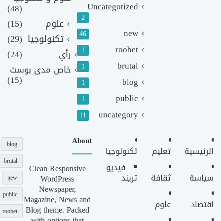
Uncategotized
(48)
2
علوم
(15)
new
46
تكنولوجيا
(29)
roobet
1
رأي
(24)
brutal
1
خاص مدى بوست
(15)
blog
1
public
1
uncategory
11
About
blog
الرئيسية
تعليم
تكنولوجيا
brutal
فيديو
Clean Responsive
سياسة
ثقافة
تريند
WordPress
new
Newspaper,
public
Magazine, News and
اقتصاد
علوم
Blog theme. Packed
roobet
with options that