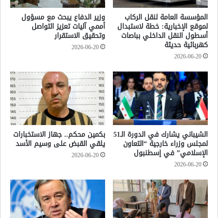
المؤسسة العامة لنقل الركاب
وزير الدفاع يبحث مع مسؤول
لموقع الإخبارية: خطة لاستبدال
أممي آليات تعزيز التواصل
أسطول النقل الداخلي بباصات
وتحقيق الاستقرار
كهربائية حديثة
2026-06-20
2026-06-20
الشيباني يشارك في الدورة الـ51
بكمين محكم.. جهاز الاستخبارات
لمجلس وزراء خارجية “التعاون
يلقي القبض على وسيم الأسد
الإسلامي” في إسطنبول
2026-06-20
2026-06-20