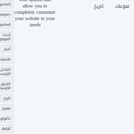
gorized
allow you to
منوعات
تاريخ
completely customize
ategory
your website to your
needs.
gotized
أحدث
الموضو
أخبار
اقتصاد
الباندل
الرئيس
الشرق
الأوسط
تاريخ
تعليم
تكنولوج
ثقافة