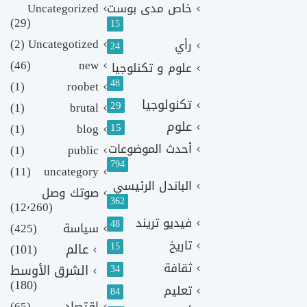
خاص مدى بوست
Uncategorized
(29)
15
(2)
Uncategotized
رأي
24
(46)
new
علوم و تكنلوجيا
48
(1)
roobet
تكنولوجيا
29
(1)
brutal
علوم
(1)
blog
15
أحدث الموضوعات
(1)
public
794
(11)
uncategory
الباندل الرئيسي
صوتك وصل
362
(12٬260)
فيديو تريند
48
سياسة
(425)
تاريخ
15
عالم
(101)
ثقافة
الشرق الأوسط
34
(180)
تعليم
84
اقتصاد
(65)