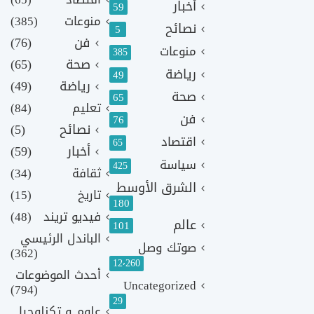
أخبار
59
منوعات
(385)
نصائح
5
فن
(76)
منوعات
385
صحة
(65)
رياضة
49
رياضة
(49)
صحة
65
تعليم
(84)
فن
76
نصائح
(5)
اقتصاد
65
أخبار
(59)
سياسة
425
ثقافة
(34)
الشرق الأوسط
تاريخ
(15)
180
فيديو تريند
(48)
عالم
101
الباندل الرئيسي
صوتك وصل
(362)
12٬260
أحدث الموضوعات
Uncategorized
(794)
29
علوم و تكنلوجيا