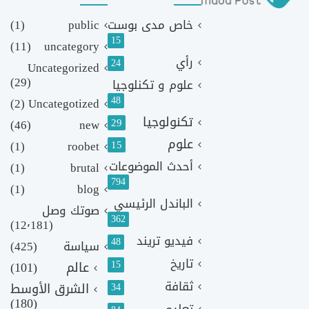
خاص مدى بوست
public
(1)
15
(11)
uncategory
رأي
24
Uncategorized
(29)
علوم و تكنلوجيا
48
(2)
Uncategotized
تكنولوجيا
29
(46)
new
علوم
(1)
roobet
15
أحدث الموضوعات
(1)
brutal
794
(1)
blog
الباندل الرئيسي
صوتك وصل
362
(12٬181)
فيديو تريند
48
سياسة
(425)
تاريخ
15
عالم
(101)
ثقافة
الشرق الأوسط
34
(180)
تعليم