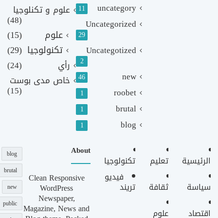
uncategory
11
علوم و تكنلوجيا
(48)
Uncategorized
علوم
(15)
29
تكنولوجيا
(29)
Uncategotized
2
رأي
(24)
new
46
خاص مدى بوست
(15)
roobet
1
brutal
1
blog
1
About
blog
الرئيسية
تعليم
تكنولوجيا
brutal
فيديو
Clean Responsive
سياسة
ثقافة
تريند
WordPress
new
Newspaper,
public
Magazine, News and
اقتصاد
علوم