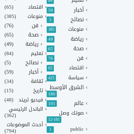
84
اقتصاد
(65)
أخبار
59
منوعات
(385)
نصائح
5
فن
(76)
منوعات
385
صحة
(65)
رياضة
49
رياضة
(49)
صحة
65
تعليم
(84)
فن
76
نصائح
(5)
اقتصاد
65
أخبار
(59)
سياسة
425
ثقافة
(34)
الشرق الأوسط
تاريخ
(15)
180
فيديو تريند
(48)
عالم
101
الباندل الرئيسي
صوتك وصل
(362)
12٬181
أحدث الموضوعات
public
1
(794)