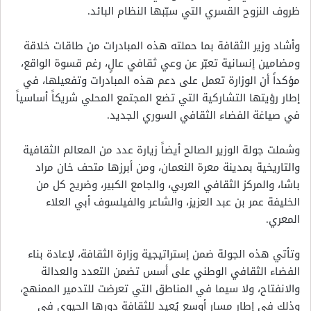
ظروف النزوح القسري التي سبّبها النظام البائد.
وأشاد وزير الثقافة بما حملته هذه المبادرات من طاقات خلاقة
ومضامين إنسانية تعبّر عن وعي ثقافي عالٍ، رغم قسوة الواقع،
مؤكداً أن الوزارة تعمل على دعم هذه المبادرات وتفعيلها، في
إطار رؤيتها التشاركية التي تضع المجتمع المحلي شريكاً أساسياً
في صياغة الفضاء الثقافي السوري الجديد.
وشملت جولة الوزير الصالح أيضاً زيارة عدد من المعالم الثقافية
والتاريخية بمدينة معرة النعمان، ومن أبرزها متحف خان مراد
باشا، والمركز الثقافي العربي، والجامع الكبير، وضريح كل من
الخليفة عمر بن عبد العزيز، والشاعر والفيلسوف أبي العلاء
المعري.
وتأتي هذه الجولة ضمن إستراتيجية وزارة الثقافة، لإعادة بناء
الفضاء الثقافي الوطني على أسس تضمن التعدد والعدالة
والانفتاح، ولا سيما في المناطق التي تعرضت للتدمير الممنهج،
وذلك في إطار مسار أوسع يُعيد للثقافة دورها الحيوي في