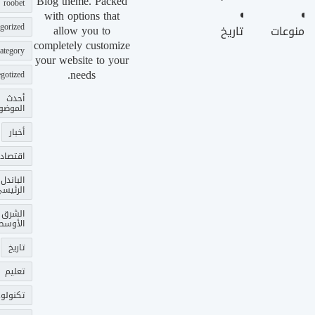
Blog theme. Packed
roobet
with options that
gorized
allow you to
منوعات
تاريخ
completely customize
ategory
your website to your
needs.
gotized
أحدث
الموضو
أخبار
اقتصاد
الباندل
الرئيس
الشرق
الأوسط
تاريخ
تعليم
تكنولوج