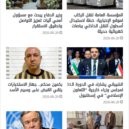
المؤسسة العامة لنقل الركاب
وزير الدفاع يبحث مع مسؤول
لموقع الإخبارية: خطة لاستبدال
أممي آليات تعزيز التواصل
أسطول النقل الداخلي بباصات
وتحقيق الاستقرار
كهربائية حديثة
2026-06-20
2026-06-20
الشيباني يشارك في الدورة الـ51
بكمين محكم.. جهاز الاستخبارات
لمجلس وزراء خارجية “التعاون
يلقي القبض على وسيم الأسد
الإسلامي” في إسطنبول
2026-06-20
2026-06-20