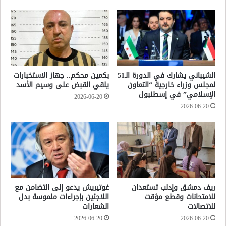
الشيباني يشارك في الدورة الـ51
بكمين محكم.. جهاز الاستخبارات
لمجلس وزراء خارجية “التعاون
يلقي القبض على وسيم الأسد
الإسلامي” في إسطنبول
2026-06-20
2026-06-20
ريف دمشق وإدلب تستعدان
غوتيريش يدعو إلى التضامن مع
للامتحانات وقطع مؤقت
اللاجئين بإجراءات ملموسة بدل
للاتصالات
الشعارات
2026-06-20
2026-06-20