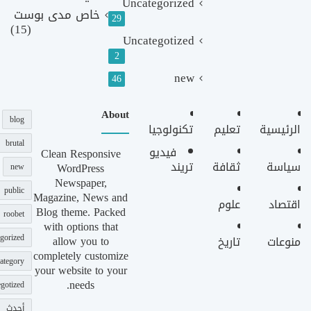
Uncategorized
خاص مدى بوست
29
(15)
Uncategotized
2
new
46
About
blog
الرئيسية
تعليم
تكنولوجيا
brutal
فيديو
Clean Responsive
سياسة
ثقافة
تريند
WordPress
new
Newspaper,
public
Magazine, News and
اقتصاد
علوم
Blog theme. Packed
roobet
with options that
gorized
allow you to
منوعات
تاريخ
completely customize
ategory
your website to your
needs.
gotized
أحدث