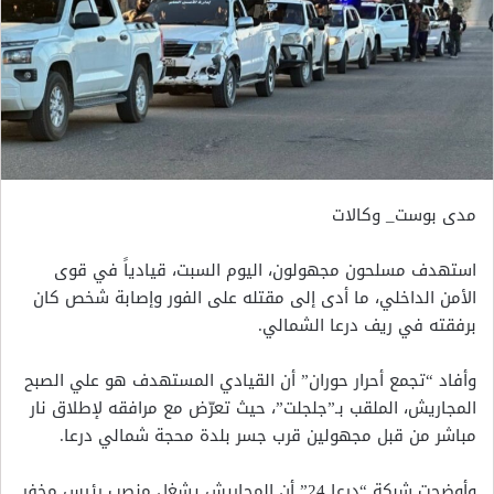
مدى بوست_ وكالات
استهدف مسلحون مجهولون، اليوم السبت، قيادياً في قوى
الأمن الداخلي، ما أدى إلى مقتله على الفور وإصابة شخص كان
برفقته في ريف درعا الشمالي.
وأفاد “تجمع أحرار حوران” أن القيادي المستهدف هو علي الصبح
المجاريش، الملقب بـ”جلجلت”، حيث تعرّض مع مرافقه لإطلاق نار
مباشر من قبل مجهولين قرب جسر بلدة محجة شمالي درعا.
وأوضحت شبكة “درعا 24” أن المجاريش يشغل منصب رئيس مخفر