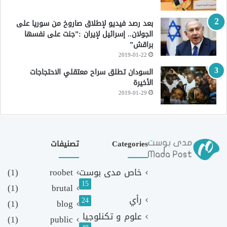
بعد رصد فيديو لإطلاق صاروخ من سوريا على
الجولان.. إسرائيل لإيران :”جنت على نفسها
براقش”
2019-01-22
السودان تطلق سراح معتقلي الاحتجاجات
الأخيرة
2019-01-29
Categories
تصنيفات
خاص مدى بوست
roobet
(1)
15
(1)
brutal
رأي
24
(1)
blog
علوم و تكنلوجيا
(1)
public