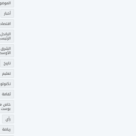
الموضو
أخبار
اقتصاد
الباندل
الرئيس
الشرق
الأوسط
تاريخ
تعليم
تكنولوج
ثقافة
خاص م
بوست
رأي
رياضة