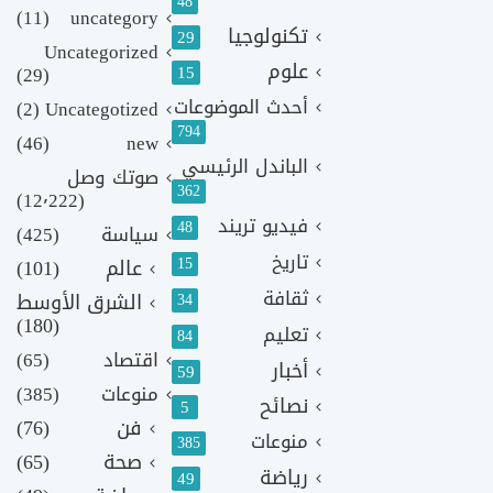
48
(11)
uncategory
تكنولوجيا
29
Uncategorized
علوم
(29)
15
أحدث الموضوعات
(2)
Uncategotized
794
(46)
new
الباندل الرئيسي
صوتك وصل
362
(12٬222)
فيديو تريند
48
سياسة
(425)
تاريخ
15
عالم
(101)
ثقافة
الشرق الأوسط
34
(180)
تعليم
84
اقتصاد
(65)
أخبار
59
منوعات
(385)
نصائح
5
فن
(76)
منوعات
385
صحة
(65)
رياضة
49