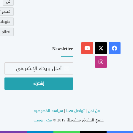
فن
فيديو ت
منوعات
نصائح
‫X
فيسبوك
‫YouTube
Newsletter
انستقرام
أدخل
بريدك
الإلكتروني
من نحن
|
تواصل معنا
|
سياسة الخصوصية
جميع الحقوق محفوظة 2019 ©
مدى بوست