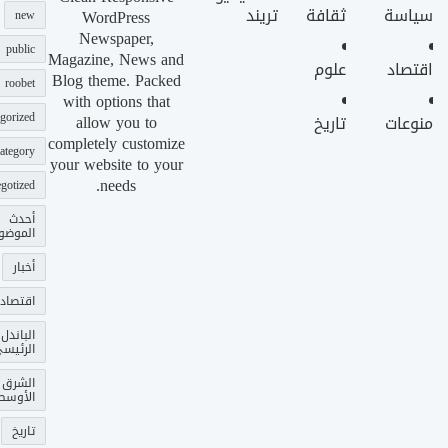
سياسة
ثقافة
تريند
WordPress
new
Newspaper,
public
Magazine, News and
اقتصاد
علوم
Blog theme. Packed
roobet
with options that
gorized
allow you to
منوعات
تاريخ
completely customize
ategory
your website to your
needs.
gotized
أحدث
الموضو
أخبار
اقتصاد
الباندل
الرئيس
الشرق
الأوسط
تاريخ