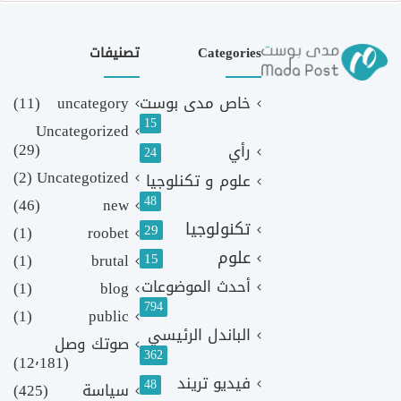
Categories
تصنيفات
خاص مدى بوست
uncategory
(11)
15
Uncategorized
(29)
رأي
24
(2)
Uncategotized
علوم و تكنلوجيا
48
(46)
new
تكنولوجيا
29
(1)
roobet
علوم
(1)
brutal
15
أحدث الموضوعات
(1)
blog
794
(1)
public
الباندل الرئيسي
صوتك وصل
362
(12٬181)
فيديو تريند
48
سياسة
(425)