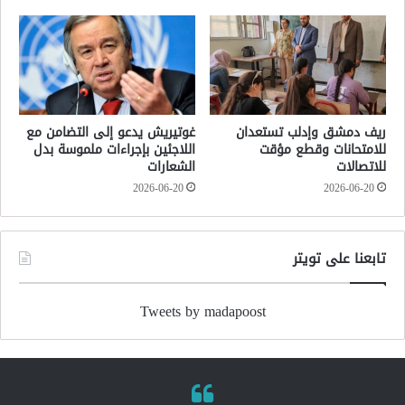
ريف دمشق وإدلب تستعدان
غوتيريش يدعو إلى التضامن مع
للامتحانات وقطع مؤقت
اللاجئين بإجراءات ملموسة بدل
للاتصالات
الشعارات
2026-06-20
2026-06-20
تابعنا على تويتر
Tweets by madapoost