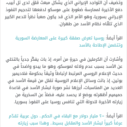
وتضيف أن التواجد الإيراني الذي يشكل مبعث قلق لدى تل أبيب،
دفع الأخيرة لممارسة ضغوطٍ على موسكو لدفعها لتحجيم النفوذ
الإيـراني بسوريا، وهو الأمر الذي قد يكون صعباً نظراً للدعم الكبير
الذي تلقّاه نظام الأسد من طهران.
اقرأ أيضاً:
روسيا تعرض صفقة كبيرة على المعارضة السورية
وتتضمن الإطاحة بالأسد
وأشارت أن الكرملين في حيرةٍ من أمره، إذ بات يفكّر جدياً بالتخلي
عن الأسد بسبب عدم ولائه لموسكو، وهو ما يبدو واضحاً في
حديث الإعلام الروسي المرتبط ارتباطاً وثيقاً بحكومة فلاديمير
بوتين، إذ باتت وسائل الإعلام الروسية تقلل من قيمة الأسد في
العديد من المناسبات، أبرزها نشر صورة لبشار الأسد في قاعدة
حميميم أظهرته بوضعٍ لا يحسد عليه، فضلاً عن السخرية من
زيارته الأخيرة للدولة التي تنافس روسيا على النفوذ بسوريا.
اقرأ أيضاً:
٢٠٠ مليار دولار مع البقاء في الحكم.. دول عربية تقدّم
عرضاً كبيراً لبشار الأسد والمقابل بسيط.. وهذا سبب زيارته