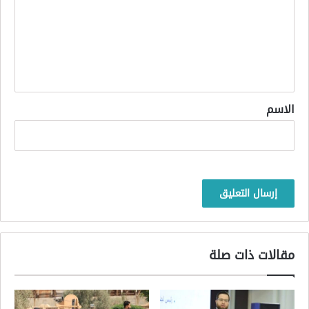
ت
ع
ل
ي
ق
*
الاسم
مقالات ذات صلة