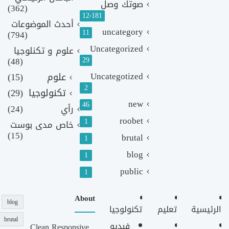
صوتك وصل
(362)
12٬181
أحدث الموضوعات
uncategory
11
(794)
Uncategorized
علوم و تكنلوجيا
(48)
29
Uncategotized
علوم
(15)
2
تكنولوجيا
(29)
new
46
رأي
(24)
roobet
1
خاص مدى بوست
(15)
brutal
1
blog
1
public
1
About
blog
الرئيسية
تعليم
تكنولوجيا
brutal
فيديو
Clean Responsive