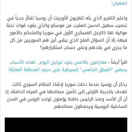
لطهران!
واعتبر التقرير الذي بثه تلفزيون الأورينت أن روسيا تفكّر جدياً في
تنصيب سهيل الحسن المقرب من موسكو والذي يقود قوات نخبة
موالية لها كالرجل العسكري الأول في سوريا والمتحكم بالأمور
فيها، إلا أن السؤال الملح الذي يبقى أين هم السوريين من كل
ما يجري في بلادهم وعلى حساب استقرارهم؟
اقرأ أيضاً :
معارضون بالأمس جنود لبوتين اليوم.. لهذه الأسباب
يسعى “الفيلق الخامس” للسيطرة على حدود المنطقة العازلة!
يذكر أن روسيا عندما دخلت سوريا لإنقاذ النظام السوري كانت
تهدف بالدرجة الأولى إلى تأمين مصالحها في المياه الدافئة، إذ
أن آل الأسد ومنذ الرئيس حافظ يؤمنون تواجد الروس في المدن
الساحلية الروسية ويحفظون مصالحهم.