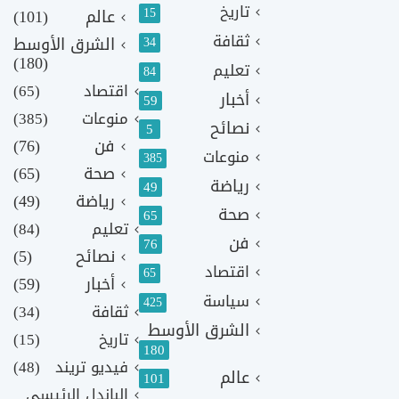
تاريخ
15
عالم
(101)
ثقافة
الشرق الأوسط
34
(180)
تعليم
84
اقتصاد
(65)
أخبار
59
منوعات
(385)
نصائح
5
فن
(76)
منوعات
385
صحة
(65)
رياضة
49
رياضة
(49)
صحة
65
تعليم
(84)
فن
76
نصائح
(5)
اقتصاد
65
أخبار
(59)
سياسة
425
ثقافة
(34)
الشرق الأوسط
تاريخ
(15)
180
فيديو تريند
(48)
عالم
101
الباندل الرئيسي