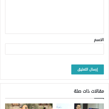
ت
ع
ل
ي
ق
*
الاسم
مقالات ذات صلة