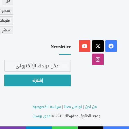
فن
فيديو ت
منوعات
نصائح
‫X
فيسبوك
‫YouTube
Newsletter
انستقرام
أدخل
بريدك
الإلكتروني
من نحن
|
تواصل معنا
|
سياسة الخصوصية
جميع الحقوق محفوظة 2019 ©
مدى بوست