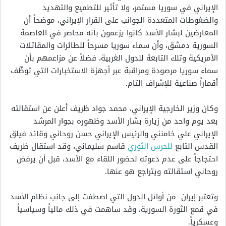
الإيراني في سوريا مستمر، ولا تأثير للتطميع والتهديد
والضغوطات المتعددة الجوانب على القرار الإيراني، موضحاً أن
المعارضين لبشار الأسد كانوا يزعمون بأنه محاصر في العاصمة
السورية دمشق، وأن سماء سوريا مسرحاً للطائرات والمقاتلات
الأمريكية وتلك التابعة للدول الغربية، فضلاً عن مزاعمهم بأن
سماء سوريا مرصودة ومراقبة عبر أجهزة الاستخبارات التي توظّف
أقماراً صناعية للإشراف التام.
وكان وزير الخارجية الإيراني، محمد جواد ظريف أعلن عن استقالته
بعد يوم واحد من زيارة بشار الأسد وظهوره بجوار المرشد
الإيراني علي خامنئي والرئيس الإيراني حسن روحاني وقائد فيلق
القدس التابع
للحرس الثوري
قاسم سليماني، وقد استقال ظريف
احتجاجاً على عدم دعوته لحضور اللقاء مع الأسد، قبل أن يرفض
روحاني استقالته ويتراجع هو عنها.
وتعتبر إيران
من أوائل الدول التي اصطفت إلى جانب نظام الأسد
في قمع الثورة السورية، وقد ساهمت في ذلك مالياً وسياسياً
وعسكرياً.