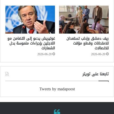
ريف دمشق وإدلب تستعدان
غوتيريش يدعو إلى التضامن مع
للامتحانات وقطع مؤقت
اللاجئين بإجراءات ملموسة بدل
للاتصالات
الشعارات
2026-06-20
2026-06-20
تابعنا على تويتر
Tweets by madapoost