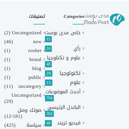
Categories
تصنيفات
خاص مدى بوست
Uncategotized
(2)
15
(46)
new
رأي
24
(1)
roobet
علوم و تكنلوجيا
(1)
brutal
48
(1)
blog
تكنولوجيا
29
(1)
public
علوم
15
(11)
uncategory
أحدث الموضوعات
Uncategorized
794
(29)
الباندل الرئيسي
صوتك وصل
362
(12٬181)
فيديو تريند
48
سياسة
(425)