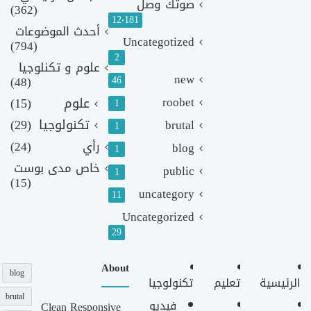
صوتك وصل
(362)
12٬181
أحدث الموضوعات
Uncategotized
(794)
2
علوم و تكنلوجيا
new
(48)
46
roobet
علوم
(15)
1
تكنولوجيا
(29)
brutal
1
رأي
(24)
blog
1
خاص مدى بوست
public
1
(15)
uncategory
11
Uncategorized
29
About
blog
الرئيسية
تعليم
تكنولوجيا
brutal
فيديو
Clean Responsive