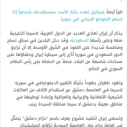
اقرأ أيضاً:
إسرائيل تهدد بشار الأسد: سنستهدفك شخصياً إذا
استمر التموضع الإيراني في سوريا
يذكر أن إيران تعادي العديد من الدول العربية، لاسيما الخليجية
منها وعلى رأسها
السعودية
، وقد دخل البلدين في سباق تسلح
ومنافسة شديدة على النفوذ في الشرق الأوسط، إلا أن تراجع
الدور السعودي في سوريا أدّى إلى سيطرة إيران وحلفاؤها على
مساحات شاسعة من البلاد، فضلاً عن الحفاظ على رأس النظام
السوري في الحكم.
وتقود طهران جهوداً حثيثة للتغيير الديموغرافي في سوريا،
لاسيما في العاصمة دمشق عبر استقدام الآلاف من العائلات
الشيعية الأفغانية والإيرانية والعراقية وإعادة توطينها في
مناطق معينة بدمشق لا سيما منطقة السيدة زينب.
وتسعى إيران لتنفيذ مشروع يعرف باسم “حزام دمشق” يتمثّل
في إقامة حزام حول العاصمة السورية تكوّنه الميليشيات