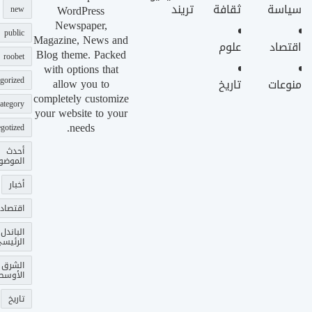
سياسة
ثقافة
تريند
WordPress
new
Newspaper,
public
Magazine, News and
اقتصاد
علوم
Blog theme. Packed
roobet
with options that
gorized
allow you to
منوعات
تاريخ
completely customize
ategory
your website to your
needs.
gotized
أحدث
الموضو
أخبار
اقتصاد
الباندل
الرئيس
الشرق
الأوسط
تاريخ