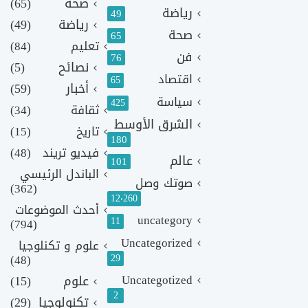
صحة
(65)
رياضة
49
رياضة
(49)
صحة
65
تعليم
(84)
فن
76
نصائح
(5)
اقتصاد
65
أخبار
(59)
سياسة
425
ثقافة
(34)
الشرق الأوسط
تاريخ
(15)
180
فيديو تريند
(48)
عالم
101
الباندل الرئيسي
صوتك وصل
(362)
12٬260
أحدث الموضوعات
uncategory
11
(794)
Uncategorized
علوم و تكنلوجيا
(48)
29
Uncategotized
علوم
(15)
2
تكنولوجيا
(29)