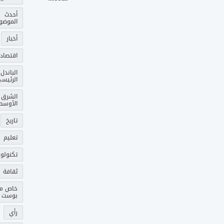
أحدث
الموضو
أخبار
اقتصاد
الباندل
الرئيس
الشرق
الأوسط
تاريخ
تعليم
تكنولوج
ثقافة
خاص م
بوست
رأي