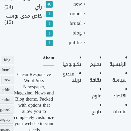
new
46
رأي
(24)
roobet
1
خاص مدى بوست
(15)
brutal
1
blog
1
public
1
About
blog
الرئيسية
تعليم
تكنولوجيا
brutal
فيديو
Clean Responsive
سياسة
ثقافة
تريند
WordPress
new
Newspaper,
public
Magazine, News and
اقتصاد
علوم
Blog theme. Packed
roobet
with options that
gorized
allow you to
منوعات
تاريخ
completely customize
ategory
your website to your
needs.
gotized