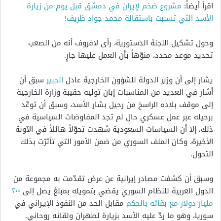
اقرأ أيضاً:
مشروع ضخم لإيران في دمشق قبل يوم من زيارة
الأسد التي تسببت باستقالة محمد جواد ظريف!
وحول تشكيل اللجنة الدستورية، رأى لافروف أنه من الصعب
تحديد موعد محدد، منوّهاً بأن العمل عليها جارٍ.
يشار إلى أن وزير الدولة للشؤون الخارجية عادل
الجبير
سبق أن
أشار في العديد من المناسبات إبان توليه حقيبة وزارة الخارجية
إلى موقف بلاده الراسخ من رحيل بشار الأسد، وسبق أن توعّد
برحيله عبر عمل عسكري حال لم تجد المفاوضات السياسية في
ذلك، إلا أن السياسات السعودية شهدت تحوّلاً هائلاً في الآونة
الأخيرة، وكان الملف السوري من ضمن الأمور التي تأثرّت بذلك
التحول.
وسبق أن كشفت مصادر إيرانية عن عرض تقدّمت به مجموعة من
الدول العربية للنظام السوري يقضي بتمويله بمبلغ يصل إلى
٢٠٠
مليار دولار مع بقائه بالحكم
مقابل الحد من النفوذ الإيـراني في
سوريا، وهو ما ردّ عليه الأسد بزيارة لطهران ولقائه روحاني.