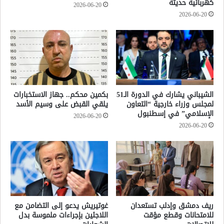
كهربائية حديثة
2026-06-20
2026-06-20
الشيباني يشارك في الدورة الـ51
بكمين محكم.. جهاز الاستخبارات
لمجلس وزراء خارجية “التعاون
يلقي القبض على وسيم الأسد
الإسلامي” في إسطنبول
2026-06-20
2026-06-20
ريف دمشق وإدلب تستعدان
غوتيريش يدعو إلى التضامن مع
للامتحانات وقطع مؤقت
اللاجئين بإجراءات ملموسة بدل