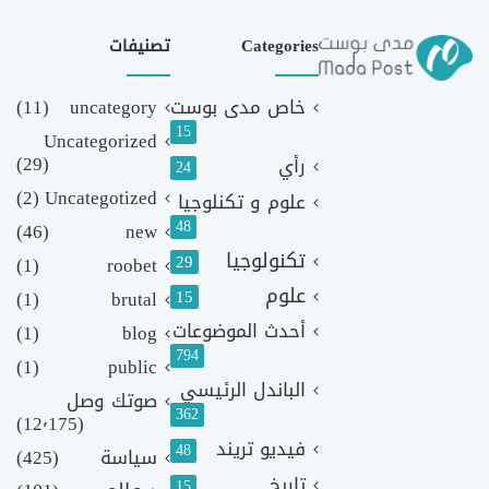
Categories
تصنيفات
خاص مدى بوست
uncategory
(11)
15
Uncategorized
(29)
رأي
24
(2)
Uncategotized
علوم و تكنلوجيا
48
(46)
new
تكنولوجيا
29
(1)
roobet
علوم
(1)
brutal
15
أحدث الموضوعات
(1)
blog
794
(1)
public
الباندل الرئيسي
صوتك وصل
362
(12٬175)
فيديو تريند
48
سياسة
(425)
تاريخ
15