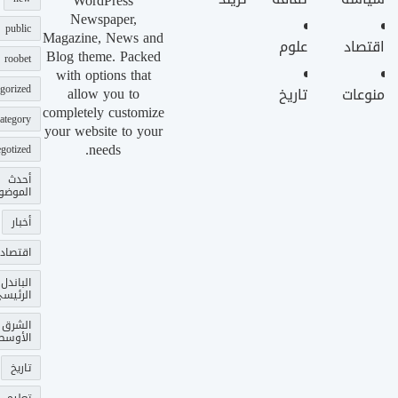
WordPress
Newspaper,
public
Magazine, News and
اقتصاد
علوم
Blog theme. Packed
roobet
with options that
gorized
allow you to
منوعات
تاريخ
completely customize
ategory
your website to your
needs.
gotized
أحدث
الموضو
أخبار
اقتصاد
الباندل
الرئيس
الشرق
الأوسط
تاريخ