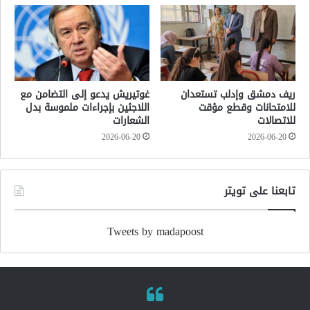
ريف دمشق وإدلب تستعدان
غوتيريش يدعو إلى التضامن مع
للامتحانات وقطع مؤقت
اللاجئين بإجراءات ملموسة بدل
للاتصالات
الشعارات
2026-06-20
2026-06-20
تابعنا على تويتر
Tweets by madapoost