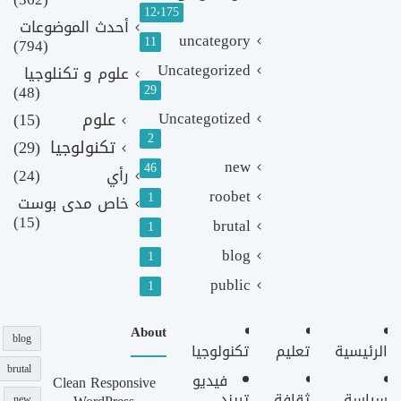
12٬175
أحدث الموضوعات
uncategory
11
(794)
Uncategorized
علوم و تكنلوجيا
(48)
29
Uncategotized
علوم
(15)
2
تكنولوجيا
(29)
new
46
رأي
(24)
roobet
1
خاص مدى بوست
(15)
brutal
1
blog
1
public
1
About
blog
الرئيسية
تعليم
تكنولوجيا
brutal
فيديو
Clean Responsive
سياسة
ثقافة
تريند
new