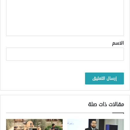
ع
ل
ي
ق
*
الاسم
مقالات ذات صلة