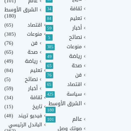
عالم
(101)
ثقافة
الشرق الأوسط
34
(180)
تعليم
84
اقتصاد
(65)
أخبار
59
منوعات
(385)
نصائح
5
فن
(76)
منوعات
385
صحة
(65)
رياضة
49
رياضة
(49)
صحة
65
تعليم
(84)
فن
76
نصائح
(5)
اقتصاد
65
أخبار
(59)
سياسة
425
ثقافة
(34)
الشرق الأوسط
تاريخ
(15)
180
فيديو تريند
(48)
عالم
101
الباندل الرئيسي
صوتك وصل
(362)