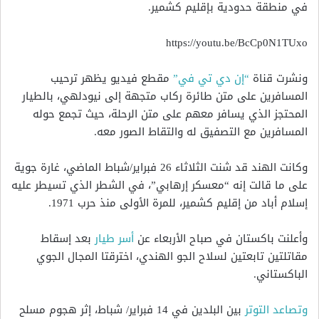
في منطقة حدودية بإقليم كشمير.
https://youtu.be/BcCp0N1TUxo
ونشرت قناة
“إن دي تي في”
مقطع فيديو يظهر ترحيب
المسافرين على متن طائرة ركاب متجهة إلى نيودلهي، بالطيار
المحتجز الذي يسافر معهم على متن الرحلة، حيث تجمع حوله
المسافرين مع التصفيق له والتقاط الصور معه.
وكانت الهند قد شنت الثلاثاء 26 فبراير/شباط الماضي، غارة جوية
على ما قالت إنه “معسكر إرهابي”، في الشطر الذي تسيطر عليه
إسلام أباد من إقليم كشمير، للمرة الأولى منذ حرب 1971.
وأعلنت باكستان في صباح الأربعاء عن
أسر طيار
بعد إسقاط
مقاتلتين تابعتين لسلاح الجو الهندي، اخترقتا المجال الجوي
الباكستاني.
وتصاعد التوتر
بين البلدين في 14 فبراير/ شباط، إثر هجوم مسلح