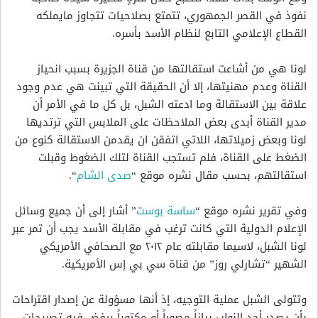
نفوذ في القصر الجمهوري، تتمتع بصلاحيات تتجاوز مايملكه
القطاع الإعلامي التابع لنظام الأسد بأسره.
لونا هي من أشاعت استقالتها من قناة الجزيرة بسبب انحياز
القناة وعدم مهنيتها، إلا أن الحقيقة التي تبينت هي عدم وجود
علاقة بين الاستقالة وما ادعته الشبل، بل كل ما في الأمر أن
مدير القناة أبدى بعض الملاحظات على الملابس التي ترتديها
لونا وبعض زميلاتها، اللاتي اتفقن ان يقدمن الاستقالة كنوع من
الضغط على القناة، فلم تستجب القناة لتلك الضغوط وقبلت
استقالتهم، بحسب مقال نشره موقع “
صدى الشام
“.
وفي تقرير نشره موقع “
ساسة بوست
” أشار إلى أن جميع وسائل
الإعلام الدولية التي كانت ترغب في مقابلة الأسد يجب أن تمر عبر
لونا الشبل، لاسيما مقابلته عام ٢٠١٢ مع الصحافي الأمريكي
الشهير “تشارلي روز” من قناة سي بي إس الأمريكية.
وتتولى الشبل عملية التوجيه، إذ أنها مسؤولة عن إصدار اقتراحات
بأن يصدر أحد النواب بياناً مصوراً أو مكتوباً يرفض فيه تصريحات