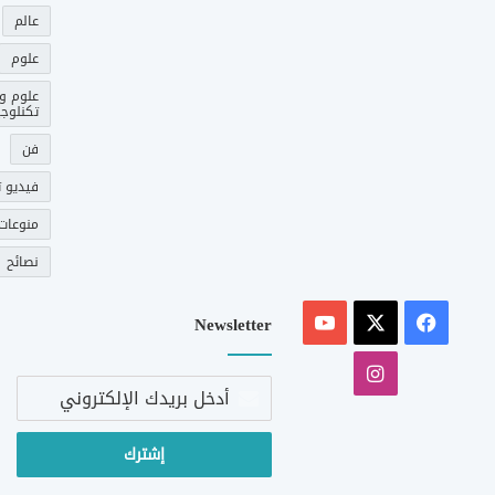
عالم
علوم
علوم و
تكنلوجي
فن
فيديو ت
منوعات
نصائح
‫X
فيسبوك
‫YouTube
Newsletter
انستقرام
أدخل
بريدك
الإلكتروني