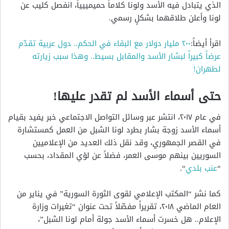
الذي يتبادل فيه الأسد ولونا كلاماً حميمييياً، انفصل كليب عن
لونا وأعلن طلاقهما بشكلٍ رسمي.
اقرأ أيضاً:
٢٠٠ مليار دولار مع البقاء في الحكم.. دول عربية تقدّم
عرضاً كبيراً لبشار الأسد والمقابل بسيط.. وهذا سبب زيارته
لطهران!
حتى أسماء الأسد لم تقدر عليها!
في عام ٢٠١٧، انتشر عبر وسائل التواصل الاجتماعي خبر يفيد بقيام
أسماء الأسد زوجة بشار بطرد لونا الشبل من العمل كمستشارة
في القصر الجمهوري، وقد نقل ذلك العديد من الإعلاميين
السوريين بينهم موسى العمر، فضلاً عن لؤي المقداد، بحسب
“
عنب بلدي
“.
كما نشر “المكتب الإعلامي لقوى الثورة السورية” في يناير من
العام الماضي ٢٠١٨، تقريراً مفصّلاً تحت عنوان “تغيرات وزارة
الإعلام.. هل خسرت أسماء الأسد جولة أمام لونا الشبل”،