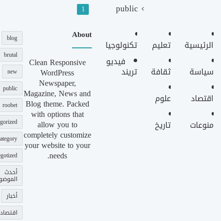
public
1
About
blog
الرئيسية
تعليم
تكنولوجيا
brutal
فيديو
Clean Responsive
سياسة
ثقافة
تريند
WordPress
new
Newspaper,
public
Magazine, News and
اقتصاد
علوم
Blog theme. Packed
roobet
with options that
gorized
allow you to
منوعات
تاريخ
completely customize
ategory
your website to your
needs.
gotized
أحدث
الموضو
أخبار
اقتصاد