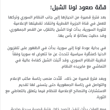
قصّة صعود لونا الشبل!
بعد فترةٍ قصيرة من انحيازها إلى جانب النظام السوري وتركها
للعمل في قناة الجزيرة القطرية وانتقاد تغطيتها الإعلامية
للثورة السورية، بدأت لونا الشبل بالتقرّب من القصر الجمهوري،
وقد حظيت بمكانةٍ لا بأس بها.
في بداية عودة لونا إلى سوريا، بدأت في الظهور على تلفزيون
الدنيا كمنظّرة سياسية تتحدث عن ما تتعرض له سوريا وفقاً
لنظرية النظام السوري، وقد أثبتت الشبل كفاءة عالية في
التماشي مع مايريده النظام.
وبعد فترةٍ قصيرة من ذلك، قُلّدت منصب رئاسة مكتب الإعلام
والتواصل في رئاسة الجمهورية حتى يتسنى لها تقديم
الاستشارات والنصائح الإعلامية للنظام فيما يتعلق بالتعاطي مع
الثورة.
ومع الوقت بدأت تنفذ، لتصبح خلال فترةٍ قصيرة سيدة صاحبة