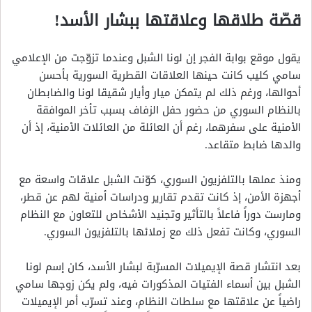
قصّة طلاقها وعلاقتها ببشار الأسد!
يقول موقع بوابة الفجر إن لونا الشبل وعندما تزوّجت من الإعلامي
سامي كليب كانت حينها العلاقات القطرية السورية بأحسن
أحوالها، ورغم ذلك لم يتمكن ميار وأيار شقيقا لونا والضابطان
بالنظام السوري من حضور حفل الزفاف بسبب تأخر الموافقة
الأمنية على سفرهما، رغم أن العائلة من العائلات الأمنية، إذ أن
والدها ضابط متقاعد.
ومنذ عملها بالتلفزيون السوري، كوّنت الشبل علاقات واسعة مع
أجهزة الأمن، إذ كانت تقدم تقارير ودراسات أمنية لهم عن قطر،
ومارست دوراً فاعلاً بالتأثير وتجنيد الأشخاص للتعاون مع النظام
السوري، وكانت تفعل ذلك مع زملائها بالتلفزيون السوري.
بعد انتشار قصة الإيميلات المسرّبة لبشار الأسد، كان إسم لونا
الشبل بين أسماء الفتيات المذكورات فيه، ولم يكن زوجها سامي
راضياً عن علاقتها مع سلطات النظام، وعند تسرّب أمر الإيميلات