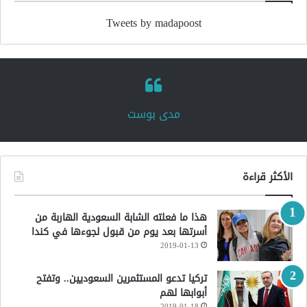
Tweets by madapoost
‏مدى بوست‏
الأكثر قراءة
هذا ما فعلته الشابة السعودية الهاربة من
أسرتها بعد يوم من قبول لجوءها في كندا
2019-01-13
تركيا تدعو المستثمرين السعوديين.. وتفتح
أبوابها لهم
2019-01-18