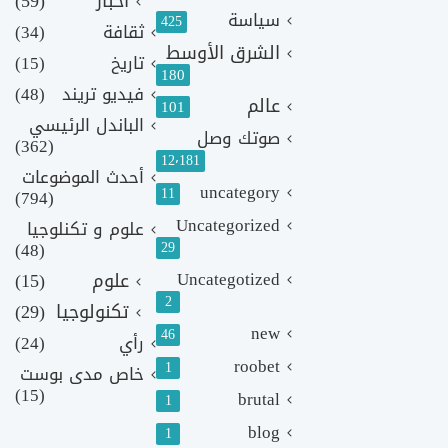
أخبار
(59)
سياسة
425
ثقافة
(34)
الشرق الأوسط
تاريخ
(15)
180
فيديو تريند
(48)
عالم
101
الباندل الرئيسي
صوتك وصل
(362)
12٬181
أحدث الموضوعات
uncategory
11
(794)
Uncategorized
علوم و تكنلوجيا
(48)
29
Uncategotized
علوم
(15)
2
تكنولوجيا
(29)
new
46
رأي
(24)
roobet
1
خاص مدى بوست
(15)
brutal
1
blog
1