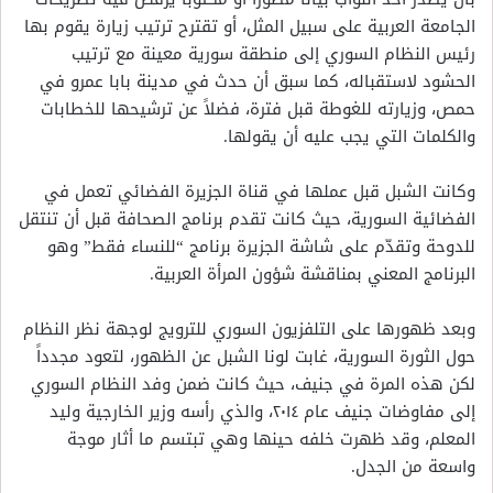
الجامعة العربية على سبيل المثل، أو تقترح ترتيب زيارة يقوم بها
رئيس النظام السوري إلى منطقة سورية معينة مع ترتيب
الحشود لاستقباله، كما سبق أن حدث في مدينة بابا عمرو في
حمص، وزيارته للغوطة قبل فترة، فضلاً عن ترشيحها للخطابات
والكلمات التي يجب عليه أن يقولها.
وكانت الشبل قبل عملها في قناة الجزيرة الفضائي تعمل في
الفضائية السورية، حيث كانت تقدم برنامج الصحافة قبل أن تنتقل
للدوحة وتقدّم على شاشة الجزيرة برنامج “للنساء فقط” وهو
البرنامج المعني بمناقشة شؤون المرأة العربية.
وبعد ظهورها على التلفزيون السوري للترويج لوجهة نظر النظام
حول الثورة السورية، غابت لونا الشبل عن الظهور، لتعود مجدداً
لكن هذه المرة في جنيف، حيث كانت ضمن وفد النظام السوري
إلى مفاوضات جنيف عام ٢٠١٤، والذي رأسه وزير الخارجية وليد
المعلم، وقد ظهرت خلفه حينها وهي تبتسم ما أثار موجة
واسعة من الجدل.