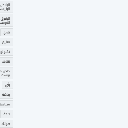
الباندل
الرئيس
الشرق
الأوسط
تاريخ
تعليم
تكنولوج
ثقافة
خاص م
بوست
رأي
رياضة
سياسة
صحة
صوتك 