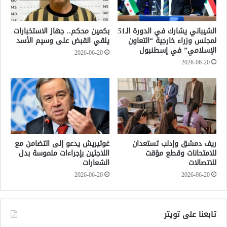
الشيباني يشارك في الدورة الـ51
بكمين محكم.. جهاز الاستخبارات
لمجلس وزراء خارجية “التعاون
يلقي القبض على وسيم الأسد
الإسلامي” في إسطنبول
2026-06-20
2026-06-20
ريف دمشق وإدلب تستعدان
غوتيريش يدعو إلى التضامن مع
للامتحانات وقطع مؤقت
اللاجئين بإجراءات ملموسة بدل
للاتصالات
الشعارات
2026-06-20
2026-06-20
تابعنا على تويتر