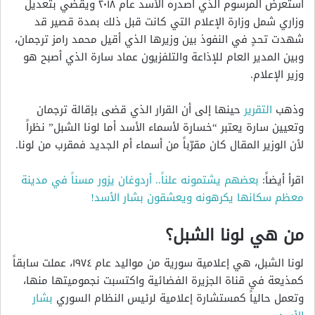
استعرض المرسوم الذي أصدره الأسد عام ٢٠١٨ ويقضي بتعديل
وزاري شمل وزارة الإعلام التي كانت قبل ذلك بمدة قصير قد
شهدت تحدٍ في النفوذ بين وزيرها الذي أقيل محمد رامز ترجمان،
وبين المدير العام للإذاعة والتلفزيون عماد سارة الذي أصبح هو
وزير الإعلام.
وذهب
التقرير
حينها إلى أن القرار الذي قضى بإقالة ترجمان
وتعيين سارة يعتبر “خسارة لأسماء الأسد أما لونا الشبل” نظراً
لأن الوزير المقال كان مقرّباً من أسماء أم الجديد فمقرب من لونا.
اقرأ أيضاً:
بعضهم يشتمونه علناً.. أردوغان يزور مسناً في مدينة
معظم سكانها يكرهونه ويعشقون بشار الأسد!
من هي لونا الشبل؟
لونا الشبل، هي إعلامية سورية من مواليد عام ١٩٧٤
،
عملت سابقاً
كمذيعة في قناة الجزيرة الفضائية واكتسبت نجموميتها منها،
وتعمل حالياً كمستشارة إعلامية لرئيس النظام السوري
بشار